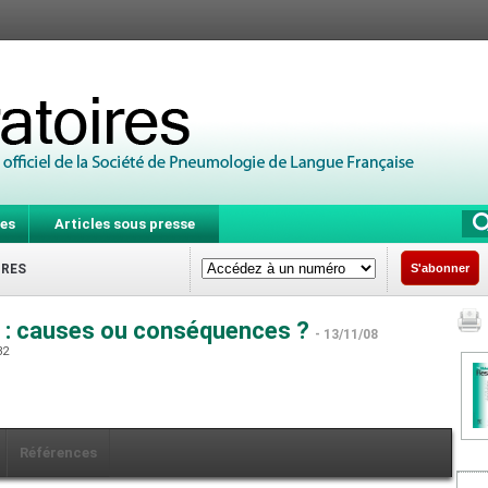
es
Articles sous presse
IRES
S'abonner
 : causes ou conséquences ?
- 13/11/08
32
Références