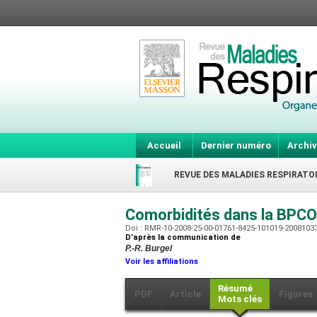
Accueil
Dernier numéro
Archiv
REVUE DES MALADIES RESPIRATO
Comorbidités dans la BPCO
Doi : RMR-10-2008-25-00-01761-8425-101019-2008103
D’après la communication de
P.-R. Burgel
Voir les affiliations
Résumé
PDF
Article
Figures
Mots clés