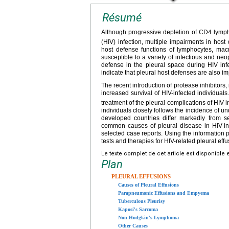
Résumé
Although progressive depletion of CD4 lymp
(HIV) infection, multiple impairments in host 
host defense functions of lymphocytes, macr
susceptible to a variety of infectious and n
defense in the pleural space during HIV infe
indicate that pleural host defenses are also im
The recent introduction of protease inhibitors,
increased survival of HIV-infected individual
treatment of the pleural complications of HIV i
individuals closely follows the incidence of 
developed countries differ markedly from s
common causes of pleural disease in HIV-infe
selected case reports. Using the information p
tests and therapies for HIV-related pleural e
Le texte complet de cet article est disponible 
Plan
PLEURAL EFFUSIONS
Causes of Pleural Effusions
Parapneumonic Effusions and Empyema
Tuberculous Pleurisy
Kaposi's Sarcoma
Non-Hodgkin's Lymphoma
Other Causes