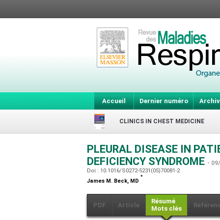
Accueil
Dernier numéro
Archiv
CLINICS IN CHEST MEDICINE
PLEURAL DISEASE IN PAT
DEFICIENCY SYNDROME
- 09
Doi : 10.1016/S0272-5231(05)70081-2
*
James M. Beck,
MD
Résumé
PDF
Article
Référen
Mots clés