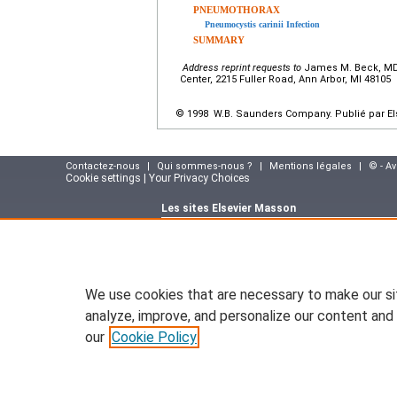
PNEUMOTHORAX
Pneumocystis carinii Infection
SUMMARY
Address reprint requests to
James M. Beck, MD, 
Center, 2215 Fuller Road, Ann Arbor, MI 48105
© 1998 W.B. Saunders Company. Publié par Els
Contactez-nous
|
Qui sommes-nous ?
|
Mentions légales
|
© - A
Cookie settings | Your Privacy Choices
Les sites Elsevier Masson
Site e-commerce :
www.elsevier-masson.fr
Portail corporate :
www.elsevier-masson.co
Suivez notre actualité sur le blog Elsevier M
masson.fr
We use cookies that are necessary to make our si
Plateforme de formation des infirmier(e)s :
w
infirmiere.com
analyze, improve, and personalize our content and 
Site portail pour les institutions :
www.em-pr
our
Cookie Policy
Site d'emploi en santé :
emploisante.com
Base documentaire de référence :
www.em-c
Tout le contenu de ce site: Copyright © 2026 El
de textes et de données, a la formation en IA 