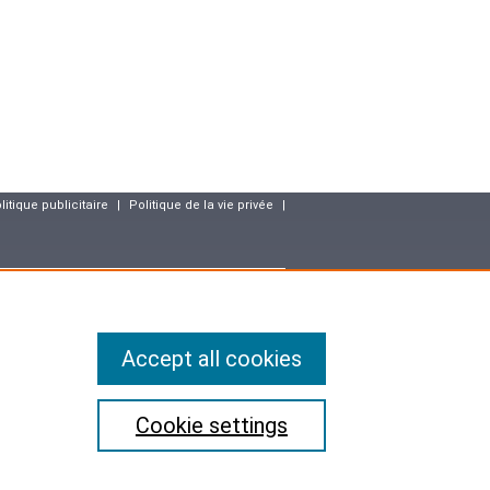
litique publicitaire
|
Politique de la vie privée
|
resse
Accept all cookies
matique, aux fichiers et aux libertés, vous disposez des droits
ectification (art.36 de la loi) des données vous concernant. Ainsi,
mises à jour ou effacées les informations vous concernant qui
u l'utilisation ou la conservation est interdite.
 compris leur identité, sont confidentielles.
Cookie settings
ons légales de confidentialité applicables en France et à ne pas
ervés, y compris ceux relatifs à l'exploration
ns de licence Creative Commons s'appliquent.