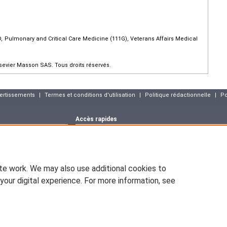
Pulmonary and Critical Care Medicine (111G), Veterans Affairs Medical
evier Masson SAS. Tous droits réservés.
vertissements
|
Termes et conditions d'utilisation
|
Politique rédactionnelle
|
Po
Accès rapides
Dernier numéro
Archives
Articles sous p
m
Déclaration CNIL
asson :
blog.elsevier-
EM-CONSULTE.COM est déclaré à la CNIL, déclaration n° 1286925.
te work. We may also use additional cookies to
ww.pratique-
En application de la loi nº78-17 du 6 janvier 1978 relative à l'infor
d'opposition (art.26 de la loi), d'accès (art.34 à 38 de la loi), et de r
your digital experience. For more information, see
vous pouvez exiger que soient rectifiées, complétées, clarifiées, 
sont inexactes, incomplètes, équivoques, périmées ou dont la collecte o
emium.com
Les informations personnelles concernant les visiteurs de notre site, y
Le responsable du site s'engage sur l'honneur à respecter les conditi
divulguer ces informations à des tiers.
onsulte.com
sevier, ses concédants de licence et ses contributeurs. Tout les droits sont rés
et aux technologies similaires. Pour tout contenu en libre accès, les conditio