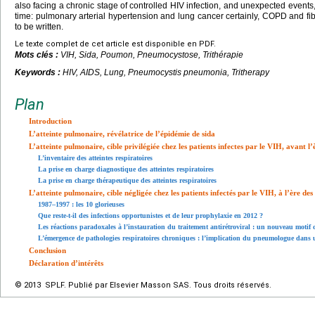
also facing a chronic stage of controlled HIV infection, and unexpected events
time: pulmonary arterial hypertension and lung cancer certainly, COPD and fi
to be written.
Le texte complet de cet article est disponible en PDF.
Mots clés :
VIH, Sida, Poumon, Pneumocystose, Trithérapie
Keywords :
HIV, AIDS, Lung, Pneumocystis pneumonia, Tritherapy
Plan
Introduction
L’atteinte pulmonaire, révélatrice de l’épidémie de sida
L’atteinte pulmonaire, cible privilégiée chez les patients infectes par le VIH, avant l
L’inventaire des atteintes respiratoires
La prise en charge diagnostique des atteintes respiratoires
La prise en charge thérapeutique des atteintes respiratoires
L’atteinte pulmonaire, cible négligée chez les patients infectés par le VIH, à l’ère de
1987–1997 : les 10 glorieuses
Que reste-t-il des infections opportunistes et de leur prophylaxie en 2012 ?
Les réactions paradoxales à l’instauration du traitement antirétroviral : un nouveau moti
L’émergence de pathologies respiratoires chroniques : l’implication du pneumologue dans 
Conclusion
Déclaration d’intérêts
© 2013 SPLF. Publié par Elsevier Masson SAS. Tous droits réservés.