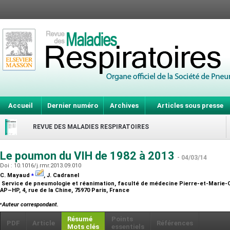
Accueil
Dernier numéro
Archives
Articles sous presse
REVUE DES MALADIES RESPIRATOIRES
Le poumon du VIH de 1982 à 2013
- 04/03/14
Doi : 10.1016/j.rmr.2013.09.010
⁎
C. Mayaud
, J. Cadranel
Service de pneumologie et réanimation, faculté de médecine Pierre-et-Marie-Cur
AP–HP, 4, rue de la Chine, 75970 Paris, France
⁎
Auteur correspondant.
Résumé
Points
PDF
Article
Références
Mots clés
essentiels