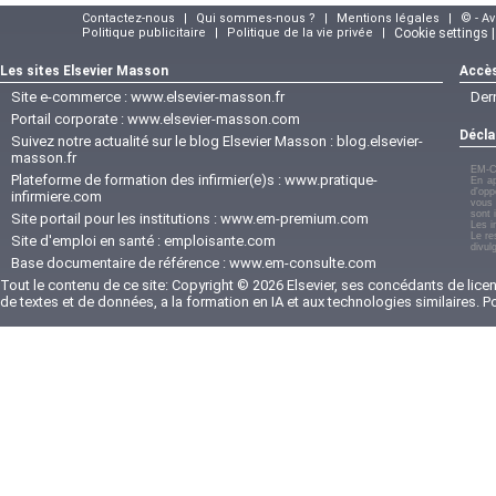
Contactez-nous
|
Qui sommes-nous ?
|
Mentions légales
|
© - A
Politique publicitaire
|
Politique de la vie privée
|
Cookie settings 
Les sites Elsevier Masson
Accès
Site e-commerce :
www.elsevier-masson.fr
Der
Portail corporate :
www.elsevier-masson.com
Décla
Suivez notre actualité sur le blog Elsevier Masson :
blog.elsevier-
masson.fr
EM-C
Plateforme de formation des infirmier(e)s :
www.pratique-
En ap
d'opp
infirmiere.com
vous 
sont 
Site portail pour les institutions :
www.em-premium.com
Les i
Le re
Site d'emploi en santé :
emploisante.com
divul
Base documentaire de référence :
www.em-consulte.com
Tout le contenu de ce site: Copyright © 2026 Elsevier, ses concédants de licenc
de textes et de données, a la formation en IA et aux technologies similaires. 