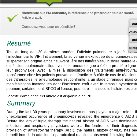
Bienvenue sur EM-consulte, la référence des professionnels de santé.
Article gratuit.
co
Connectez-vous pour en bénéficier!
vous
cr
Résumé
comp
Tout au long des 30 dernières années, l’atteinte pulmonaire a joué un rôl
l’infection par le VIH. Initialement, la survenue inexpliquée de pneumocystose
suspecter son origine africaine. Avant l’ère des trithérapies, l’histoire naturel
d’infections pulmonaires itératives et le pneumologue a été en première ligne p
leur prophylaxie. Avec la mise à disposition des traitements antirétrovirau
transformée chez les patients pouvant en bénéficier. À côté de cas de réaction
des trithérapies, le pneumologue est confronté, à un stade chronique mais con
manifestations inattendues dont l’incidence croît avec le temps : hypertens
poumon, certainement, BPCO et fibrose, peut-être… mais cette histoire reste en
Le texte complet de cet article est disponible en PDF.
Summary
During the last 30
years pulmonary involvement has played a major role in the h
unexplained occurrence of pneumocystis revealed the emergence of AIDS and
Before the era of triple therapy the natural history of AIDS was dominate
infections and respiratory physicians were at the forefront of their diagnosi
provision of antiretroviral therapy (ART), the natural history of AIDS has 
benefit from it. In addition to paradoxical reactions observed following the in