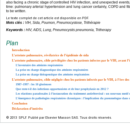
also facing a chronic stage of controlled HIV infection, and unexpected events
time: pulmonary arterial hypertension and lung cancer certainly, COPD and fi
to be written.
Le texte complet de cet article est disponible en PDF.
Mots clés :
VIH, Sida, Poumon, Pneumocystose, Trithérapie
Keywords :
HIV, AIDS, Lung, Pneumocystis pneumonia, Tritherapy
Plan
Introduction
L’atteinte pulmonaire, révélatrice de l’épidémie de sida
L’atteinte pulmonaire, cible privilégiée chez les patients infectes par le VIH, avant l
L’inventaire des atteintes respiratoires
La prise en charge diagnostique des atteintes respiratoires
La prise en charge thérapeutique des atteintes respiratoires
L’atteinte pulmonaire, cible négligée chez les patients infectés par le VIH, à l’ère de
1987–1997 : les 10 glorieuses
Que reste-t-il des infections opportunistes et de leur prophylaxie en 2012 ?
Les réactions paradoxales à l’instauration du traitement antirétroviral : un nouveau moti
L’émergence de pathologies respiratoires chroniques : l’implication du pneumologue dans 
Conclusion
Déclaration d’intérêts
© 2013 SPLF. Publié par Elsevier Masson SAS. Tous droits réservés.