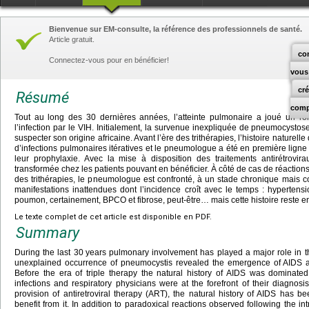
Bienvenue sur EM-consulte, la référence des professionnels de santé.
Article gratuit.
co
Connectez-vous pour en bénéficier!
vous
cr
Résumé
comp
Tout au long des 30 dernières années, l’atteinte pulmonaire a joué un rôl
l’infection par le VIH. Initialement, la survenue inexpliquée de pneumocystose
suspecter son origine africaine. Avant l’ère des trithérapies, l’histoire naturel
d’infections pulmonaires itératives et le pneumologue a été en première ligne p
leur prophylaxie. Avec la mise à disposition des traitements antirétrovirau
transformée chez les patients pouvant en bénéficier. À côté de cas de réaction
des trithérapies, le pneumologue est confronté, à un stade chronique mais con
manifestations inattendues dont l’incidence croît avec le temps : hypertens
poumon, certainement, BPCO et fibrose, peut-être… mais cette histoire reste en
Le texte complet de cet article est disponible en PDF.
Summary
During the last 30
years pulmonary involvement has played a major role in the h
unexplained occurrence of pneumocystis revealed the emergence of AIDS and
Before the era of triple therapy the natural history of AIDS was dominate
infections and respiratory physicians were at the forefront of their diagnosi
provision of antiretroviral therapy (ART), the natural history of AIDS has 
benefit from it. In addition to paradoxical reactions observed following the in