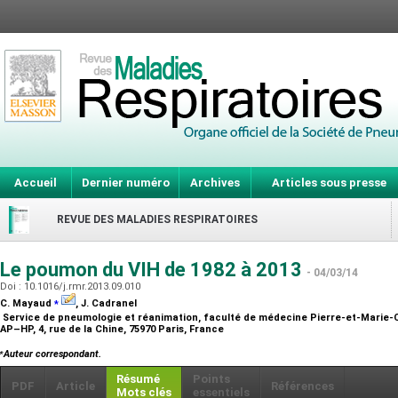
Accueil
Dernier numéro
Archives
Articles sous presse
REVUE DES MALADIES RESPIRATOIRES
Le poumon du VIH de 1982 à 2013
- 04/03/14
Doi : 10.1016/j.rmr.2013.09.010
⁎
C. Mayaud
, J. Cadranel
Service de pneumologie et réanimation, faculté de médecine Pierre-et-Marie-Cur
AP–HP, 4, rue de la Chine, 75970 Paris, France
⁎
Auteur correspondant.
Résumé
Points
PDF
Article
Références
Mots clés
essentiels