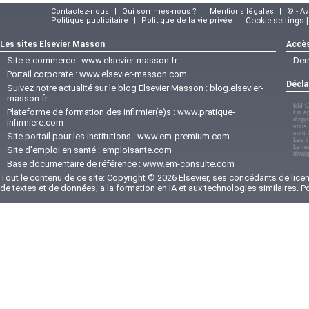
Contactez-nous
|
Qui sommes-nous ?
|
Mentions légales
|
© - A
Politique publicitaire
|
Politique de la vie privée
|
Cookie settings 
Les sites Elsevier Masson
Accès
Site e-commerce :
www.elsevier-masson.fr
Der
Portail corporate :
www.elsevier-masson.com
Décla
Suivez notre actualité sur le blog Elsevier Masson :
blog.elsevier-
masson.fr
EM-C
Plateforme de formation des infirmier(e)s :
www.pratique-
En ap
d'opp
infirmiere.com
vous 
sont 
Site portail pour les institutions :
www.em-premium.com
Les i
Le re
Site d'emploi en santé :
emploisante.com
divul
Base documentaire de référence :
www.em-consulte.com
Tout le contenu de ce site: Copyright © 2026 Elsevier, ses concédants de licenc
de textes et de données, a la formation en IA et aux technologies similaires. 