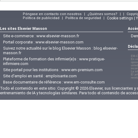
Póngase en contacto con nosotros
|
¿Quiénes somos?
|
|
Copyri
Política de publicidad
|
Política de seguridad
|
Cookie settings | 
Les sites Elsevier Masson
Accès
Site e-commerce :
www.elsevier-masson.fr
Der
Portail corporate :
www.elsevier-masson.com
Décla
Suivez notre actualité sur le blog Elsevier Masson :
blog.elsevier-
masson.fr
EM-C
Plateforme de formation des infirmier(e)s :
www.pratique-
En vi
oposi
infirmiere.com
usted
incom
Site portail pour les institutions :
www.em-premium.com
La in
El je
Site d'emploi en santé :
emploisante.com
revel
Base documentaire de référence :
www.em-consulte.com
Todo el contenido en este sitio: Copyright © 2026 Elsevier, sus licenciantes y
entrenamiento de IA y tecnologías similares. Para todo el contenido de acces