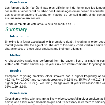
Conclusion
Les fumeurs âgés n’arrêtent pas plus difficilement de fumer que les fumeu
conseiller et aider l’arrêt du tabac des fumeurs âgés ou au besoin les orienter 
Les recommandations d’experts en matière de conseil d’arrêt et de sevra
aucune réserve aux séniors.
El texto completo de este artículo está disponible en PDF.
Summary
Introduction
Smoking is a factor associated with premature death, including in older peo
mortality even after the age of 60. The aim of this study, conducted in a smokin
characteristics of these older smokers and their quit attempts.
Method
A retrospective study was performed from the patient files of a smoking ce
2009/12/31; “older” smokers (≥
60 years;
n
=
181) were compared to “young” s
Results
Compared to young smokers, older smokers had a higher frequency of ca
46.7 %;
P
<
0.0001) and current depressions (45.3% vs. 35.7%;
P
=
0.012); 
higher (44.2% vs. 32.9%;
P
=
0.0025). An age over 60 years was associated wi
95%: 1.29–2.59).
Conclusion
Cessation smoking attempts are as likely to be successful in older smokers as
advise and assist older smokers to quit and if necessary refer them to smokin