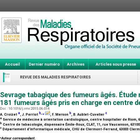
Accueil
Dernier numéro
Archives
Articles sous presse
REVUE DES MALADIES RESPIRATOIRES
Sevrage tabagique des fumeurs âgés. Étude 
181 fumeurs âgés pris en charge en centre d
Doi : 10.1016/j.rmr.2015.06.014
a
b
,
⁎
b
c
A. Croizet
, J. Perriot
, F. Merson
, B. Aublet-Cuvelier
a
Service de médecine à orientation cardiologique, centre hospitalier de Riom, 
b
Centre de tabacologie, dispensaire Émile-Roux, CLAT, 11, rue Vaucanson, 6310
c
Département d’informatique médicale, CHU de Clermont-Ferrand, 63003 Clerm
⁎
Auteur correspondant.