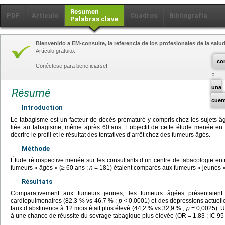
Resumen
PDF
Artículo
Cuadros
Bibliografía
Palabras clave
Bienvenido a EM-consulte, la referencia de los profesionales de la salud
Artículo gratuito.
co
Conéctese para beneficiarse!
una
Résumé
cuen
Introduction
Le tabagisme est un facteur de décès prématuré y compris chez les sujets âgés
liée au tabagisme, même après 60
ans. L’objectif de cette étude menée en
décrire le profil et le résultat des tentatives d’arrêt chez des fumeurs âgés.
Méthode
Étude rétrospective menée sur les consultants d’un centre de tabacologie entr
fumeurs « âgés » (≥
60
ans ;
n
=
181) étaient comparés aux fumeurs « jeunes »
Résultats
Comparativement aux fumeurs jeunes, les fumeurs âgées présentaient
cardiopulmonaires (82,3 % vs 46,7 % ;
p
<
0,0001) et des dépressions actuell
taux d’abstinence à 12 mois était plus élevé (44,2 % vs 32,9 % ;
p
=
0,0025). U
à une chance de réussite du sevrage tabagique plus élevée (OR
=
1,83 ; IC 95