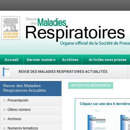
Accueil
Dernier numéro
Archives
Articles sous presse
REVUE DES MALADIES RESPIRATOIRES ACTUALITÉS
Revue des Maladies
ARTÍCULOS ARCHIVADOS
Respiratoires Actualités
Presentación
Cliquez sur une des 6 dernièr
Último número
Archivos
Numeros tematicos