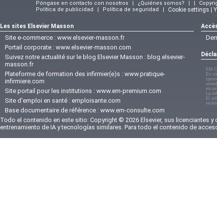
Póngase en contacto con nosotros
|
¿Quiénes somos?
|
|
Copyri
Política de publicidad
|
Política de seguridad
|
Cookie settings | 
Les sites Elsevier Masson
Accès
Site e-commerce :
www.elsevier-masson.fr
Der
Portail corporate :
www.elsevier-masson.com
Décla
Suivez notre actualité sur le blog Elsevier Masson :
blog.elsevier-
masson.fr
EM-C
Plateforme de formation des infirmier(e)s :
www.pratique-
En vi
oposi
infirmiere.com
usted
incom
Site portail pour les institutions :
www.em-premium.com
La in
El je
Site d'emploi en santé :
emploisante.com
revel
Base documentaire de référence :
www.em-consulte.com
Todo el contenido en este sitio: Copyright © 2026 Elsevier, sus licenciantes y
entrenamiento de IA y tecnologías similares. Para todo el contenido de acces