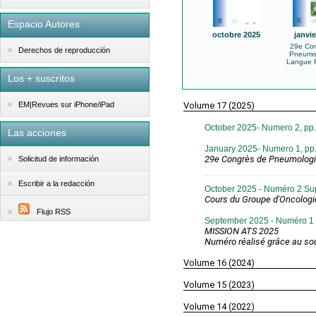
Espacio Autores
octobre 2025
janvie
29e Con
Derechos de reproducción
Pneumol
Langue F
Los + suscritos
Volume 17 (2025)
EM|Revues sur iPhone/iPad
October 2025- Numero 2, pp
Las acciones
January 2025- Numero 1, pp
29e Congrès de Pneumologi
Solicitud de información
Escribir a la redacción
October 2025 - Numéro 2 Su
Cours du Groupe d'Oncologi
Flujo RSS
September 2025 - Numéro 1 
MISSION ATS 2025
Numéro réalisé grâce au sou
Volume 16 (2024)
Volume 15 (2023)
Volume 14 (2022)