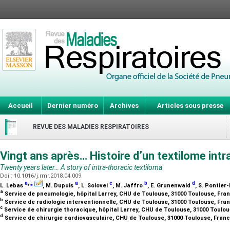
Accueil
Dernier numéro
Archives
Articles sous presse
REVUE DES MALADIES RESPIRATOIRES
Vingt ans après… Histoire d’un textilome int
Twenty years later… A story of intra-thoracic textiloma
Doi : 10.1016/j.rmr.2018.04.009
a
,
⁎
a
c
b
d
L. Lebas
, M. Dupuis
, L. Solovei
, M. Jaffro
, E. Grunenwald
, S. Pontie
a
Service de pneumologie, hôpital Larrey, CHU de Toulouse, 31000 Toulouse, Fra
b
Service de radiologie interventionnelle, CHU de Toulouse, 31000 Toulouse, Fra
c
Service de chirurgie thoracique, hôpital Larrey, CHU de Toulouse, 31000 Toulo
d
Service de chirurgie cardiovasculaire, CHU de Toulouse, 31000 Toulouse, Fran