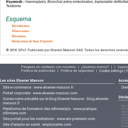
Keywords :
Haemoptysis, Bronchial artery embolization, Implantable defibrillat
Textiloma
Esquema
Introduction
Observation
Discussion
Déclaration de liens d’intérêts
© 2018 SPLF. Publicado por Elsevier Masson SAS. Todos los derechos reserva
Póngase en contacto con nosotros
|
¿Quiénes somos?
|
|
Copyri
Política de publicidad
|
Política de seguridad
|
Cookie settings | 
Les sites Elsevier Masson
Accès
Site e-commerce :
www.elsevier-masson.fr
Der
Portail corporate :
www.elsevier-masson.com
Décla
Suivez notre actualité sur le blog Elsevier Masson :
blog.elsevier-
masson.fr
EM-C
Plateforme de formation des infirmier(e)s :
www.pratique-
En vi
oposi
infirmiere.com
usted
incom
Site portail pour les institutions :
www.em-premium.com
La in
El je
Site d'emploi en santé :
emploisante.com
revel