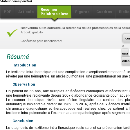
⁎
Auteur correspondant.
Resumen
PDF
Artículo
Figuras
Cuadros
Biblio
Palabras clave
Bienvenido a EM-consulte, la referencia de los profesionales de la salud
Artículo gratuito.
co
Conéctese para beneficiarse!
una
Résumé
cuen
Introduction
Le textilome intra-thoracique est une complication exceptionnelle menant à 
révéler par une hémoptysie, un abcès pulmonaire, une pseudotumeur ou une t
Observation
Un patient de 65 ans, aux multiples antécédents cardiaques et nécessitant u
une hémoptysie récidivante depuis 2007 d’abondance croissante pour laquelle le
Le scanner thoracique révèle une lésion lingulaire au contact des plaq
automatique implantable datant de 1989. En 2016, après deux échecs d’arté
chirurgicale diagnostique et thérapeutique est réalisée chez ce patient à 
textilome intra-pulmonaire à l’examen anatomopathologique après segmentec
Conclusion
Le diagnostic de textilome intra-thoracique reste rare et sa présentation tard