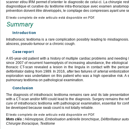
scanner et/ou IRM permet d’orienter le diagnostic de celui-ci. La chirurgie res
diagnostique et curative du textilome intra-thoracique avec examen anatomop
prévention doivent être développés, le comptage des compresses ayant une sens
El texto completo de este artículo está disponible en PDF.
Summary
Introduction
Intrathoracic textiloma is a rare complication possibly leading to misdiagnosis
abscess, pseudo-tumour or a chronic cough.
Case report
A 65-year-old patient with a history of multiple cardiac problems and needing
since 2007 of recurrent haemoptysis of increasing abundance, the etiological 
thoracic CT-scan revealed a lesion in the lingula in contact with the perica
defibrillator dating from 1989. In 2016, after two failures of arterial embolizati
exploration was undertaken on this patient who was a high operative risk. A 
pulmonary textiloma on pathological examination.
Conclusion
The diagnosis of intrathoracic textiloma remains rare and its late presentatio
with a CT-scan and/or MRI could lead to the diagnosis. Surgery remains the ref
cure of intrathoracic textiloma with pathological examination, essential for con
be developed because swab count is not totally reliable.
El texto completo de este artículo está disponible en PDF.
Mots clés :
Hémoptysie, Embolisation artérielle bronchique, Défibrillateur aut
Chirurgie thoracique, Textilome