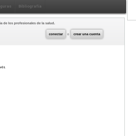
iguras
Bibliografía
a de los profesionales de la salud.
conectar
o
crear una cuenta
vés.