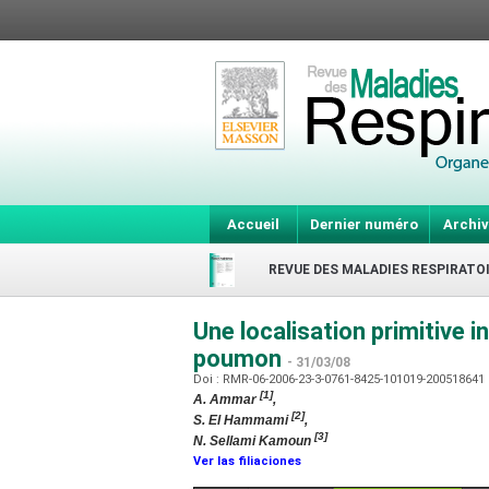
Accueil
Dernier numéro
Archiv
REVUE DES MALADIES RESPIRATO
Une localisation primitive i
poumon
- 31/03/08
Doi : RMR-06-2006-23-3-0761-8425-101019-200518641
[1]
A. Ammar
,
[2]
S. El Hammami
,
[3]
N. Sellami Kamoun
Ver las filiaciones