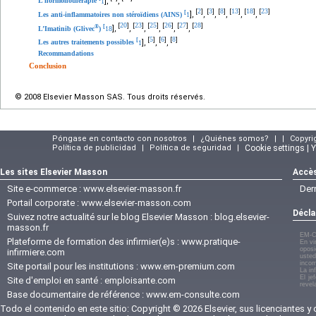
],
,
L’hormonothérapie
1
2
3
8
13
18
23
[
]
[
]
[
]
[
]
[
]
[
]
[
],
,
,
,
,
,
Les anti-inflammatoires non stéroïdiens (AINS)
1
20
23
25
26
27
28
[
]
[
]
[
]
[
]
[
]
[
]
®
[
],
,
,
,
,
,
L’Imatinib (Glivec
)
18
5
6
8
[
]
[
]
[
]
[
],
,
,
Les autres traitements possibles
1
Recommandations
Conclusion
© 2008 Elsevier Masson SAS. Tous droits réservés.
Póngase en contacto con nosotros
|
¿Quiénes somos?
|
|
Copyri
Política de publicidad
|
Política de seguridad
|
Cookie settings | 
Les sites Elsevier Masson
Accès
Site e-commerce :
www.elsevier-masson.fr
Der
Portail corporate :
www.elsevier-masson.com
Décla
Suivez notre actualité sur le blog Elsevier Masson :
blog.elsevier-
masson.fr
EM-C
Plateforme de formation des infirmier(e)s :
www.pratique-
En vi
oposi
infirmiere.com
usted
incom
Site portail pour les institutions :
www.em-premium.com
La in
El je
Site d'emploi en santé :
emploisante.com
revel
Base documentaire de référence :
www.em-consulte.com
Todo el contenido en este sitio: Copyright © 2026 Elsevier, sus licenciantes y