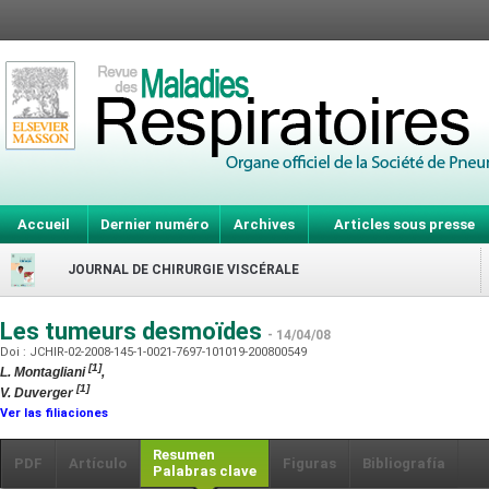
Accueil
Dernier numéro
Archives
Articles sous presse
JOURNAL DE CHIRURGIE VISCÉRALE
Les tumeurs desmoïdes
- 14/04/08
Doi : JCHIR-02-2008-145-1-0021-7697-101019-200800549
[1]
L. Montagliani
,
[1]
V. Duverger
Ver las filiaciones
Resumen
PDF
Artículo
Figuras
Bibliografía
Palabras clave