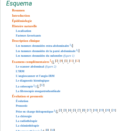
Esquema
Resumen
Introduction
Épidémiologie
Histoire naturelle
Localisation
Facteurs favorisants
Description clinique
[
]
Les tumeurs desmoïdes extra-abdominales
1
[
]
Les tumeurs desmoïdes de la paroi abdominale
1
Les tumeurs desmoïdes du mésentère
(figure 1)
2
4
5
11
12
[
[
]
[
]
[
]
[
]
[
]
Examens complémentaires
1
],
,
,
,
,
Le scanner abdominal
(figure 2)
L’IRM
L’angioscanner et l’angio-IRM
Le diagnostic histologique
12
[
]
[
],
La coloscopie
11
La fibroscopie œsogastroduodénale
Évolution et pronostic
Évolution
Pronostic
2
3
4
5
7
8
17
18
19
20
21
[
]
[
]
[
]
[
]
[
]
[
]
[
]
[
]
[
]
[
]
[
]
[
],
,
,
,
,
,
,
,
,
,
,
Prise en charge thérapeutique
1
La chirurgie
La radiothérapie
La chimiothérapie
8
18
[
]
[
]
[