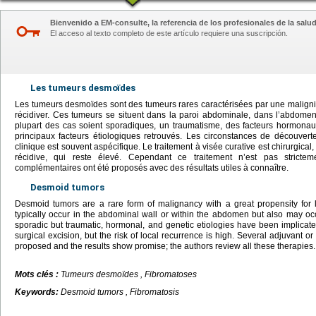
Bienvenido a EM-consulte, la referencia de los profesionales de la salud
El acceso al texto completo de este artículo requiere una suscripción.
Les tumeurs desmoïdes
Les tumeurs desmoïdes sont des tumeurs rares caractérisées par une malign
récidiver. Ces tumeurs se situent dans la paroi abdominale, dans l’abdome
plupart des cas soient sporadiques, un traumatisme, des facteurs hormonau
principaux facteurs étiologiques retrouvés. Les circonstances de découverte
clinique est souvent aspécifique. Le traitement à visée curative est chirurgica
récidive, qui reste élevé. Cependant ce traitement n’est pas stricteme
complémentaires ont été proposés avec des résultats utiles à connaître.
Desmoid tumors
Desmoid tumors are a rare form of malignancy with a great propensity for 
typically occur in the abdominal wall or within the abdomen but also may oc
sporadic but traumatic, hormonal, and genetic etiologies have been implicate
surgical excision, but the risk of local recurrence is high. Several adjuvant
proposed and the results show promise; the authors review all these therapies.
Mots clés :
Tumeurs desmoïdes , Fibromatoses
Keywords:
Desmoid tumors , Fibromatosis