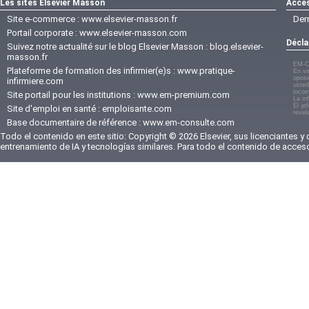
Les sites Elsevier Masson
Accès
Site e-commerce :
www.elsevier-masson.fr
Der
Portail corporate :
www.elsevier-masson.com
Décla
Suivez notre actualité sur le blog Elsevier Masson :
blog.elsevier-
masson.fr
EM-C
Plateforme de formation des infirmier(e)s :
www.pratique-
En vi
oposi
infirmiere.com
usted
incom
Site portail pour les institutions :
www.em-premium.com
La in
El je
Site d'emploi en santé :
emploisante.com
revel
Base documentaire de référence :
www.em-consulte.com
Todo el contenido en este sitio: Copyright © 2026 Elsevier, sus licenciantes y
entrenamiento de IA y tecnologías similares. Para todo el contenido de acces