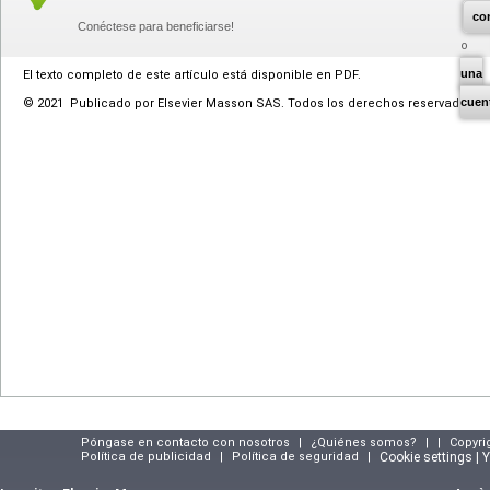
co
Conéctese para beneficiarse!
una
El texto completo de este artículo está disponible en PDF.
cuen
© 2021 Publicado por Elsevier Masson SAS. Todos los derechos reservados.
Póngase en contacto con nosotros
|
¿Quiénes somos?
|
|
Copyri
Política de publicidad
|
Política de seguridad
|
Cookie settings | 