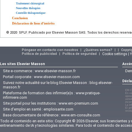
Traitement chirurgical
Nouvelles thérapies
Contrôle thérapeutique
Conclusion
Déclaration de liens d’intérêts
© 2020 SPLF. Publicado por Elsevier Masson SAS. Todos los derechos reserva
Póngase en contacto con nosotros
|
¿Quiénes somos?
|
|
Copyri
Política de publicidad
|
Política de seguridad
|
Cookie settings | 
Les sites Elsevier Masson
Accès
Site e-commerce :
www.elsevier-masson.fr
Der
Portail corporate :
www.elsevier-masson.com
Décla
Suivez notre actualité sur le blog Elsevier Masson :
blog.elsevier-
masson.fr
EM-C
Plateforme de formation des infirmier(e)s :
www.pratique-
En vi
oposi
infirmiere.com
usted
incom
Site portail pour les institutions :
www.em-premium.com
La in
El je
Site d'emploi en santé :
emploisante.com
revel
Base documentaire de référence :
www.em-consulte.com
Todo el contenido en este sitio: Copyright © 2026 Elsevier, sus licenciantes y
entrenamiento de IA y tecnologías similares. Para todo el contenido de acces