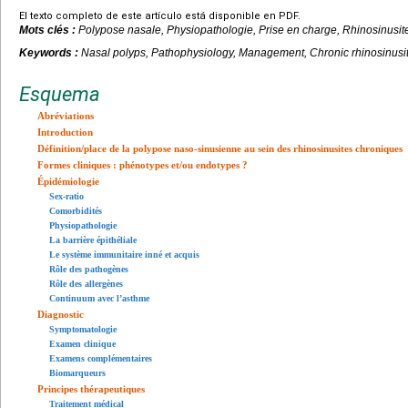
El texto completo de este artículo está disponible en PDF.
Mots clés :
Polypose nasale, Physiopathologie, Prise en charge, Rhinosinusit
Keywords :
Nasal polyps, Pathophysiology, Management, Chronic rhinosinusit
Esquema
Abréviations
Introduction
Définition/place de la polypose naso-sinusienne au sein des rhinosinusites chroniques
Formes cliniques : phénotypes et/ou endotypes ?
Épidémiologie
Sex-ratio
Comorbidités
Physiopathologie
La barrière épithéliale
Le système immunitaire inné et acquis
Rôle des pathogènes
Rôle des allergènes
Continuum avec l’asthme
Diagnostic
Symptomatologie
Examen clinique
Examens complémentaires
Biomarqueurs
Principes thérapeutiques
Traitement médical