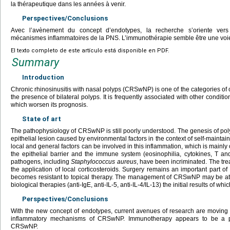
la thérapeutique dans les années à venir.
Perspectives/Conclusions
Avec l’avènement du concept d’endotypes, la recherche s’oriente ver
mécanismes inflammatoires de la PNS. L’immunothérapie semble être une voie
El texto completo de este artículo está disponible en PDF.
Summary
Introduction
Chronic rhinosinusitis with nasal polyps (CRSwNP) is one of the categories of c
the presence of bilateral polyps. It is frequently associated with other conditio
which worsen its prognosis.
State of art
The pathophysiology of CRSwNP is still poorly understood. The genesis of polyp
epithelial lesion caused by environmental factors in the context of self-maintai
local and general factors can be involved in this inflammation, which is mainly 
the epithelial barrier and the immune system (eosinophilia, cytokines, T an
pathogens, including
Staphylococcus aureus
, have been incriminated. The t
the application of local corticosteroids. Surgery remains an important pa
becomes resistant to topical therapy. The management of CRSwNP may be at a 
biological therapies (anti-IgE, anti-IL-5, anti-IL-4/IL-13) the initial results of wh
Perspectives/Conclusions
With the new concept of endotypes, current avenues of research are moving 
inflammatory mechanisms of CRSwNP. Immunotherapy appears to be a pro
CRSwNP.