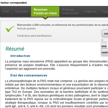
⁎
Auteur correspondant.
Resumen
Puntos
PDF
Artículo
Figuras
Cua
Palabras clave
esenciales
Bienvenido a EM-consulte, la referencia de los profesionales de la salud
Artículo gratuito.
co
Conéctese para beneficiarse!
una
Résumé
cuen
Introduction
La polypose naso-sinusienne (PNS) appartient au groupe des rhinosinusites c
présence de polypes bilatéraux. Elle s’associe fréquemment à d’autres mal
l’aspirine) qui aggravent son pronostic.
État des connaissances
La physiopathologie de la PNS reste mal comprise. La genèse des polypes rep
initiale par des facteurs environnementaux et une exacerbation de la répons
entretenue. De multiples facteurs locaux et généraux pourraient participer à 
type Th2 en Europe. Des anomalies de la barrière épithéliale et du système 
lymphocytes T et B), des facteurs génétiques et des pathogènes, dont le
Stap
traitement de la PNS repose sur la corticothérapie locale et générale parfoi
stratégie thérapeutique, lorsque la PNS est insuffisamment contrôlée par le
(anti-IgE, anti-IL-5, anti-IL-4/IL-13) dont les premiers résultats sont promette