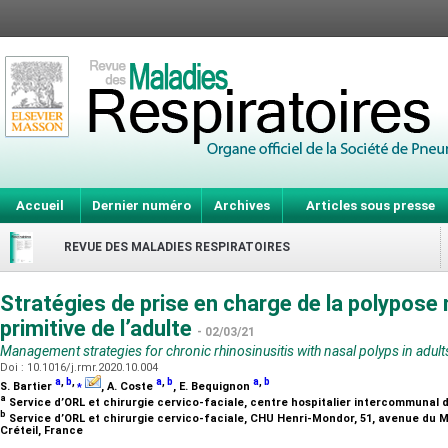
Accueil
Dernier numéro
Archives
Articles sous presse
REVUE DES MALADIES RESPIRATOIRES
Stratégies de prise en charge de la polypose
primitive de l’adulte
- 02/03/21
Management strategies for chronic rhinosinusitis with nasal polyps in adult
Doi : 10.1016/j.rmr.2020.10.004
a
,
b
,
⁎
a
,
b
a
,
b
S. Bartier
, A. Coste
, E. Bequignon
a
Service d’ORL et chirurgie cervico-faciale, centre hospitalier intercommunal d
b
Service d’ORL et chirurgie cervico-faciale, CHU Henri-Mondor, 51, avenue du 
Créteil, France