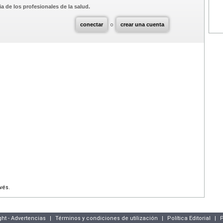
a de los profesionales de la salud.
conectar
o
crear una cuenta
vés.
ght - Advertencias
|
Términos y condiciones de utilización
|
Política Editorial
|
P