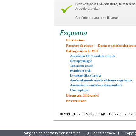
Bienvenido a EM-consulte, la referenci
Artículo gratuito.
Conéctese para beneficiarse!
Esquema
Introduction
Facteurs de risque — Données épidémiologiques
Pathogénie de la MSN
Association MSN-position ventrale
Neuropathologie
Tabagisme passif
Réaction d'éveil
Le chémoréflexe laryngé
Apnées obstructives/voies aériennes supérieures
Anomalies du contrôle cardiovasculaire
Choc septique
Diagnostic différentiel
En conclusion
© 2003 Elsevier Masson SAS. Tous droits réser
Póngase en contacto con nosotros
|
¿Quiénes somos?
|
|
Copyri