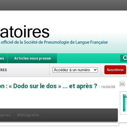
es
Articles sous presse
IRES
Suscribirse
 : « Dodo sur le dos » ... et après ?
- 16/04/08
iguras
Bibliografía