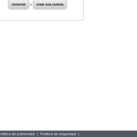
conectar
o
crear una cuenta
olítica de publicidad
|
Política de seguridad
|