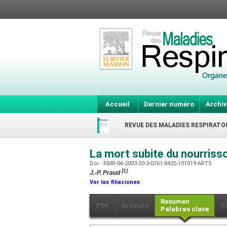
Accueil
Dernier numéro
Archiv
REVUE DES MALADIES RESPIRATO
La mort subite du nourrisson
Doi : RMR-06-2003-20-3-0761-8425-101019-ART5
[1]
J.-P. Praud
Ver las filiaciones
Resumen
PDF
Artículo
F
Palabras clave