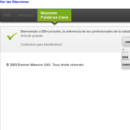
Ver las filiaciones
Resumen
PDF
Artículo
Palabras clave
Bienvenido a EM-consulte, la referencia de los profesionales de la salud
Artículo gratuito.
co
Conéctese para beneficiarse!
una
cuen
© 2003 Elsevier Masson SAS. Tous droits réservés.