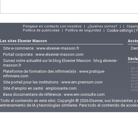
Póngase en contacto con nosotros
|
¿Quiénes somos?
|
|
Copyri
Política de publicidad
|
Política de seguridad
|
Cookie settings | 
Les sites Elsevier Masson
Accès
Site e-commerce :
www.elsevier-masson.fr
Der
Portail corporate :
www.elsevier-masson.com
Décla
Suivez notre actualité sur le blog Elsevier Masson :
blog.elsevier-
masson.fr
EM-C
Plateforme de formation des infirmier(e)s :
www.pratique-
En vi
oposi
infirmiere.com
usted
incom
Site portail pour les institutions :
www.em-premium.com
La in
El je
Site d'emploi en santé :
emploisante.com
revel
Base documentaire de référence :
www.em-consulte.com
Todo el contenido en este sitio: Copyright © 2026 Elsevier, sus licenciantes y
entrenamiento de IA y tecnologías similares. Para todo el contenido de acces