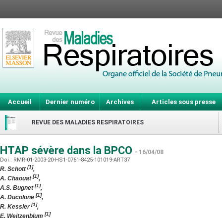
Accueil
Dernier numéro
Archives
Articles sous presse
REVUE DES MALADIES RESPIRATOIRES
HTAP sévère dans la BPCO
- 16/04/08
Doi : RMR-01-2003-20-HS1-0761-8425-101019-ART37
[1]
R. Schott
,
[1]
A. Chaouat
,
[1]
A.S. Bugnet
,
[1]
A. Ducolone
,
[1]
R. Kessler
,
[1]
E. Weitzenblum