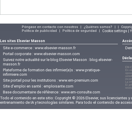
Póngase en contacto con nosotros
|
¿Quiénes somos?
|
|
Copyri
Política de publicidad
|
Política de seguridad
|
Cookie settings | 
Les sites Elsevier Masson
Accès
Site e-commerce :
www.elsevier-masson.fr
Der
Portail corporate :
www.elsevier-masson.com
Décla
Suivez notre actualité sur le blog Elsevier Masson :
blog.elsevier-
masson.fr
EM-C
Plateforme de formation des infirmier(e)s :
www.pratique-
En vi
oposi
infirmiere.com
usted
incom
Site portail pour les institutions :
www.em-premium.com
La in
El je
Site d'emploi en santé :
emploisante.com
revel
Base documentaire de référence :
www.em-consulte.com
Todo el contenido en este sitio: Copyright © 2026 Elsevier, sus licenciantes y
entrenamiento de IA y tecnologías similares. Para todo el contenido de acces