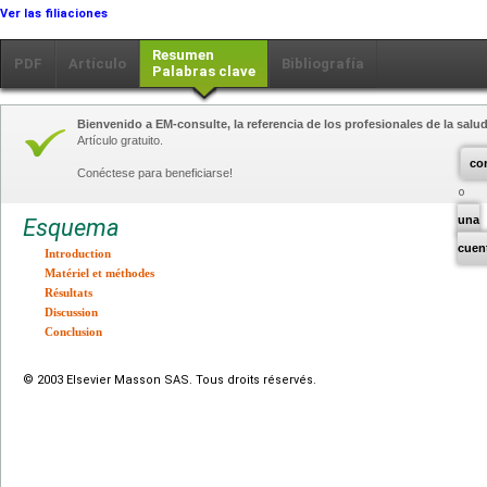
Ver las filiaciones
Resumen
PDF
Artículo
Bibliografía
Palabras clave
Bienvenido a EM-consulte, la referencia de los profesionales de la salud
Artículo gratuito.
co
Conéctese para beneficiarse!
una
Esquema
cuen
Introduction
Matériel et méthodes
Résultats
Discussion
Conclusion
© 2003 Elsevier Masson SAS. Tous droits réservés.