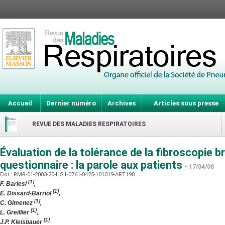
Accueil
Dernier numéro
Archives
Articles sous presse
REVUE DES MALADIES RESPIRATOIRES
Évaluation de la tolérance de la fibroscopie 
questionnaire : la parole aux patients
- 17/04/08
Doi : RMR-01-2003-20-HS1-0761-8425-101019-ART198
[1]
F. Barlesi
,
[1]
E. Dissard-Barriol
,
[1]
C. Gimenez
,
[1]
L. Greillier
,
[1]
J.P. Kleisbauer