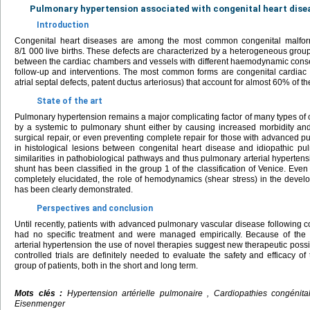
Pulmonary hypertension associated with congenital heart dise
Introduction
Congenital heart diseases are among the most common congenital malforma
8/1 000 live births. These defects are characterized by a heterogeneous gro
between the cardiac chambers and vessels with different haemodynamic cons
follow-up and interventions. The most common forms are congenital cardiac shu
atrial septal defects, patent ductus arteriosus) that account for almost 60% of t
State of the art
Pulmonary hypertension remains a major complicating factor of many types of 
by a systemic to pulmonary shunt either by causing increased morbidity and 
surgical repair, or even preventing complete repair for those with advanced pu
in histological lesions between congenital heart disease and idiopathic pu
similarities in pathobiological pathways and thus pulmonary arterial hypertens
shunt has been classified in the group 1 of the classification of Venice. Ev
completely elucidated, the role of hemodynamics (shear stress) in the deve
has been clearly demonstrated.
Perspectives and conclusion
Until recently, patients with advanced pulmonary vascular disease following 
had no specific treatment and were managed empirically. Because of the si
arterial hypertension the use of novel therapies suggest new therapeutic possi
controlled trials are definitely needed to evaluate the safety and efficacy of 
group of patients, both in the short and long term.
Mots clés :
Hypertension artérielle pulmonaire , Cardiopathies congénita
Eisenmenger