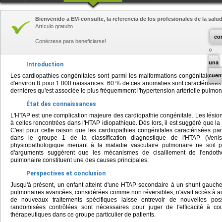
Bienvenido a EM-consulte, la referencia de los profesionales de la salud
Artículo gratuito.
co
Conéctese para beneficiarse!
una
Introduction
Les cardiopathies congénitales sont parmi les malformations congénitales le
cuen
d'environ 8 pour 1 000 naissances. 60 % de ces anomalies sont caractérisées 
dernières qu'est associée le plus fréquemment l'hypertension artérielle pulmo
État des connaissances
L'HTAP est une complication majeure des cardiopathie congénitale. Les lésio
à celles rencontrées dans l'HTAP idiopathique. Dès lors, il est suggéré que la
C'est pour cette raison que les cardiopathies congénitales caractérisées pa
dans le groupe 1 de la classification diagnostique de l'HTAP (Ven
physiopathologique menant à la maladie vasculaire pulmonaire ne soit 
d'arguments suggèrent que les mécanismes de cisaillement de l'endoth
pulmonaire constituent une des causes principales.
Perspectives et conclusion
Jusqu'à présent, un enfant atteint d'une HTAP secondaire à un shunt gauche-
pulmonaires avancées, considérées comme non réversibles, n'avait accès à aucu
de nouveaux traitements spécifiques laisse entrevoir de nouvelles poss
randomisées contrôlées sont nécessaires pour juger de l'efficacité à c
thérapeutiques dans ce groupe particulier de patients.