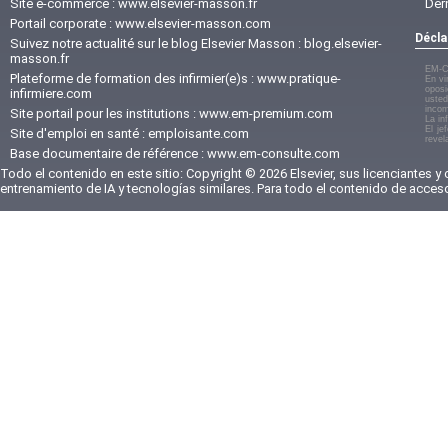
Site e-commerce :
www.elsevier-masson.fr
Der
Portail corporate :
www.elsevier-masson.com
Décla
Suivez notre actualité sur le blog Elsevier Masson :
blog.elsevier-
masson.fr
EM-C
Plateforme de formation des infirmier(e)s :
www.pratique-
En vi
oposi
infirmiere.com
usted
incom
Site portail pour les institutions :
www.em-premium.com
La in
El je
Site d'emploi en santé :
emploisante.com
revel
Base documentaire de référence :
www.em-consulte.com
Todo el contenido en este sitio: Copyright © 2026 Elsevier, sus licenciantes y
entrenamiento de IA y tecnologías similares. Para todo el contenido de acces