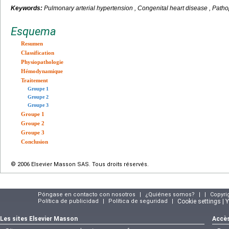
Keywords:
Pulmonary arterial hypertension , Congenital heart disease , Path
Esquema
Resumen
Classification
Physiopathologie
Hémodynamique
Traitement
Groupe 1
Groupe 2
Groupe 3
Groupe 1
Groupe 2
Groupe 3
Conclusion
© 2006 Elsevier Masson SAS. Tous droits réservés.
Póngase en contacto con nosotros
|
¿Quiénes somos?
|
|
Copyri
Política de publicidad
|
Política de seguridad
|
Cookie settings | 
Les sites Elsevier Masson
Accès