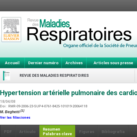
Accueil
Dernier numéro
Archives
Articles sous presse
REVUE DES MALADIES RESPIRATOIRES
Hypertension artérielle pulmonaire des card
18/04/08
Doi : RMR-09-2006-23-SUP4-0761-8425-101019-20064118
[1]
M. Beghetti
Ver las filiaciones
Resumen
PDF
Artículo
Figuras
Bibliografía
Palabras clave