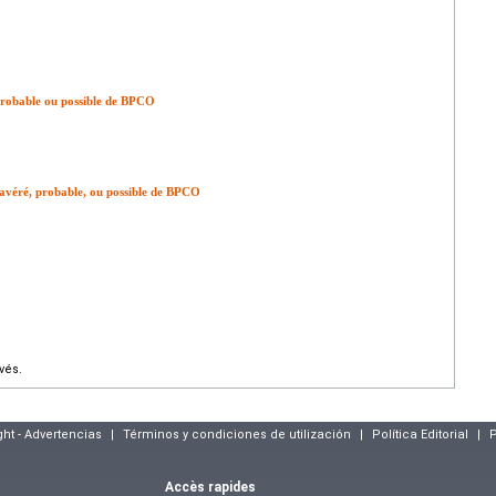
e probable ou possible de BPCO
e avéré, probable, ou possible de BPCO
vés.
ght - Advertencias
|
Términos y condiciones de utilización
|
Política Editorial
|
P
Accès rapides