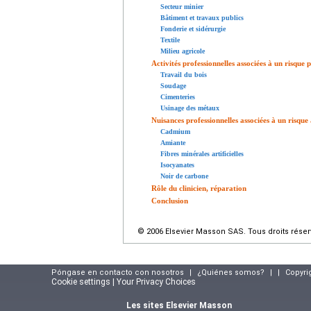
Secteur minier
Bâtiment et travaux publics
Fonderie et sidérurgie
Textile
Milieu agricole
Activités professionnelles associées à un risqu
Travail du bois
Soudage
Cimenteries
Usinage des métaux
Nuisances professionnelles associées à un risqu
Cadmium
Amiante
Fibres minérales artificielles
Isocyanates
Noir de carbone
Rôle du clinicien, réparation
Conclusion
© 2006 Elsevier Masson SAS. Tous droits réser
Póngase en contacto con nosotros
|
¿Quiénes somos?
|
|
Copyri
Cookie settings | Your Privacy Choices
Les sites Elsevier Masson