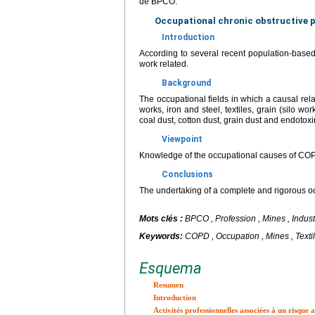
de BPCO.
Occupational chronic obstructive p
Introduction
According to several recent population-base
work related.
Background
The occupational fields in which a causal rela
works, iron and steel, textiles, grain (silo w
coal dust, cotton dust, grain dust and endotoxi
Viewpoint
Knowledge of the occupational causes of COPD
Conclusions
The undertaking of a complete and rigorous occ
Mots clés :
BPCO , Profession , Mines , Industri
Keywords:
COPD , Occupation , Mines , Textile
Esquema
Resumen
Introduction
Activités professionnelles associées à un risqu