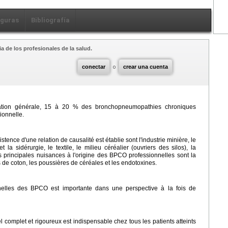
iguras
Bibliografía
a de los profesionales de la salud.
conectar
o
crear una cuenta
lation générale, 15 à 20 % des bronchopneumopathies chroniques
ionnelle.
tence d'une relation de causalité est établie sont l'industrie minière, le
t la sidérurgie, le textile, le milieu céréalier (ouvriers des silos), la
es principales nuisances à l'origine des BPCO professionnelles sont la
s de coton, les poussières de céréales et les endotoxines.
nelles des BPCO est importante dans une perspective à la fois de
el complet et rigoureux est indispensable chez tous les patients atteints