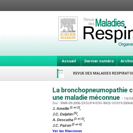
Accueil
Dernier numéro
Archiv
REVUE DES MALADIES RESPIRATO
La bronchopneumopathie chr
une maladie méconnue
- 18/0
Doi : RMR-09-2006-23-SUP4-0761-8425-101019-2006
[1 et 2]
J. Ameille
,
[3]
J.C. Dalphin
,
[1 et 2]
A. Descatha
,
[2 et 4]
J.C. Pairon
Ver las filiaciones