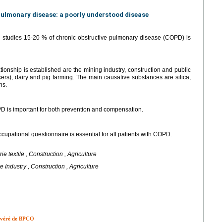
ulmonary disease: a poorly understood disease
d studies 15-20 % of chronic obstructive pulmonary disease (COPD) is
tionship is established are the mining industry, construction and public
orkers), dairy and pig farming. The main causative substances are silica,
ns.
 is important for both prevention and compensation.
upational questionnaire is essential for all patients with COPD.
e textile , Construction , Agriculture
 Industry , Construction , Agriculture
e avéré de BPCO