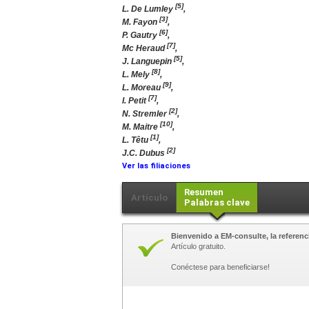
[5]
L. De Lumley
,
[3]
M. Fayon
,
[6]
P. Gautry
,
[7]
Mc Heraud
,
[5]
J. Languepin
,
[8]
L. Mely
,
[9]
L. Moreau
,
[7]
I. Petit
,
[2]
N. Stremler
,
[10]
M. Maitre
,
[1]
L. Têtu
,
[2]
J.C. Dubus
Ver las filiaciones
Resumen
Artículo
Palabras clave
Bienvenido a EM-consulte, la referenci
Artículo gratuito.
Conéctese para beneficiarse!