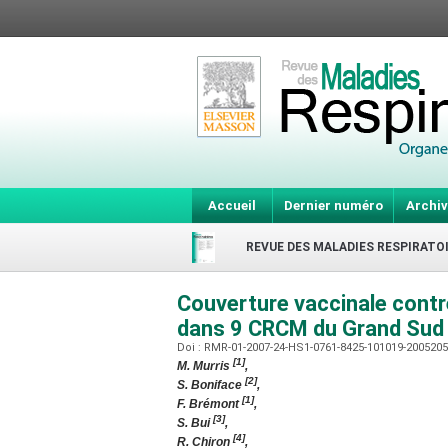
Accueil
Dernier numéro
Archiv
REVUE DES MALADIES RESPIRATO
Couverture vaccinale contr
dans 9 CRCM du Grand Su
Doi : RMR-01-2007-24-HS1-0761-8425-101019-200520
[1]
M. Murris
,
[2]
S. Boniface
,
[1]
F. Brémont
,
[3]
S. Bui
,
[4]
R. Chiron
,