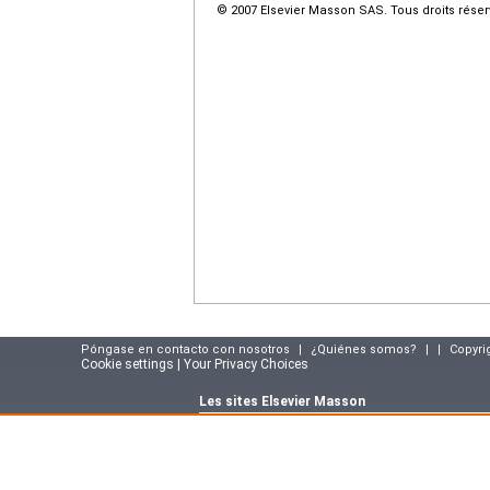
© 2007 Elsevier Masson SAS. Tous droits réser
Póngase en contacto con nosotros
|
¿Quiénes somos?
|
|
Copyri
Cookie settings | Your Privacy Choices
Les sites Elsevier Masson
Site e-commerce :
www.elsevier-masson.fr
Portail corporate :
www.elsevier-masson.co
Suivez notre actualité sur le blog Elsevier M
masson.fr