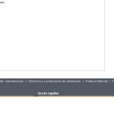
vés.
ght - Advertencias
|
Términos y condiciones de utilización
|
Política Editorial
|
P
Accès rapides
Dernier numéro
Archives
Articles sous p
m
Déclaration CNIL
asson :
blog.elsevier-