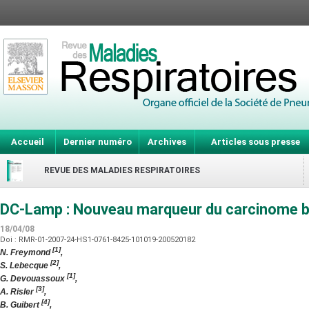
Accueil
Dernier numéro
Archives
Articles sous presse
REVUE DES MALADIES RESPIRATOIRES
DC-Lamp : Nouveau marqueur du carcinome br
18/04/08
Doi : RMR-01-2007-24-HS1-0761-8425-101019-200520182
[1]
N. Freymond
,
[2]
S. Lebecque
,
[1]
G. Devouassoux
,
[3]
A. Risler
,
[4]
B. Guibert
,