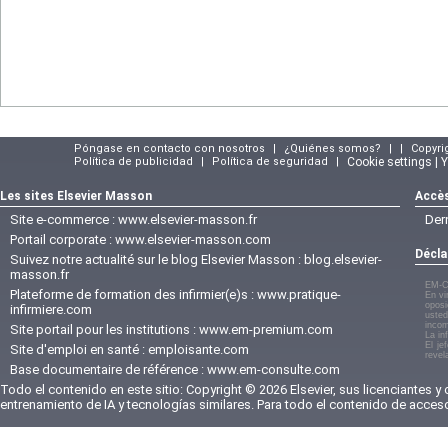
Póngase en contacto con nosotros
|
¿Quiénes somos?
|
|
Copyri
Política de publicidad
|
Política de seguridad
|
Cookie settings | 
Les sites Elsevier Masson
Accès
Site e-commerce :
www.elsevier-masson.fr
Der
Portail corporate :
www.elsevier-masson.com
Décla
Suivez notre actualité sur le blog Elsevier Masson :
blog.elsevier-
masson.fr
EM-C
Plateforme de formation des infirmier(e)s :
www.pratique-
En vi
oposi
infirmiere.com
usted
incom
Site portail pour les institutions :
www.em-premium.com
La in
El je
Site d'emploi en santé :
emploisante.com
revel
Base documentaire de référence :
www.em-consulte.com
Todo el contenido en este sitio: Copyright © 2026 Elsevier, sus licenciantes y
entrenamiento de IA y tecnologías similares. Para todo el contenido de acces