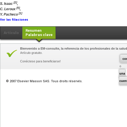
[2]
S. Isaac
,
[5]
C. Leroux
,
[1]
Y. Pacheco
Ver las filiaciones
Resumen
Artículo
Palabras clave
Bienvenido a EM-consulte, la referencia de los profesionales de la salud
Artículo gratuito.
co
Conéctese para beneficiarse!
una
cuen
© 2007 Elsevier Masson SAS. Tous droits réservés.