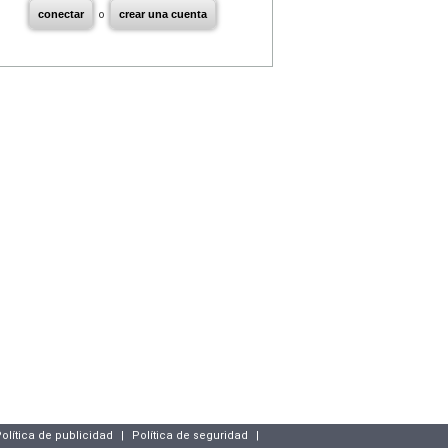
conectar
o
crear una cuenta
olítica de publicidad
|
Política de seguridad
|