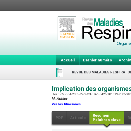
Accueil
Dernier numéro
Archiv
REVUE DES MALADIES RESPIRATO
Implication des organisme
Doi : RMR-04-2005-22-2-C3-0761-8425-101019-200504
M. Aubier
Ver las filiaciones
Resumen
PDF
Artículo
B
Palabras clave