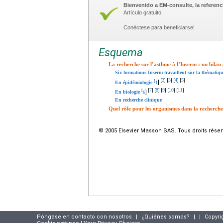
Bienvenido a EM-consulte, la referenci
Artículo gratuito.
Conéctese para beneficiarse!
Esquema
La recherche sur l’asthme à l’Inserm : un bilan p
Six formations Inserm travaillent sur la thématiqu
2
3
4
5
[
]
[
]
[
]
[
]
[
]
En épidémiologie
1
7
8
9
10
11
[
]
[
]
[
]
[
]
[
]
[
]
En biologie
6
En recherche clinique
Quel rôle pour les organismes dans la recherche
© 2005 Elsevier Masson SAS. Tous droits réser
Póngase en contacto con nosotros
|
¿Quiénes somos?
|
|
Copyri