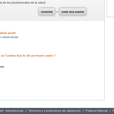
a de los profesionales de la salud.
conectar
o
crear una cuenta
lutôt positif
e asthme/allergie
 sur l’asthme dans les dix prochaines années ?
vés.
ght - Advertencias
|
Términos y condiciones de utilización
|
Política Editorial
|
P