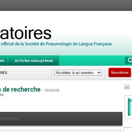
es
Articles sous presse
IRES
Suscribirse
s de recherche
- 30/04/08
086
ibliografía