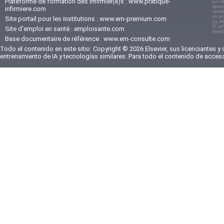
Plateforme de formation des infirmier(e)s :
www.pratique-
En vi
oposi
infirmiere.com
usted
incom
Site portail pour les institutions :
www.em-premium.com
La in
El je
Site d'emploi en santé :
emploisante.com
revel
Base documentaire de référence :
www.em-consulte.com
Todo el contenido en este sitio: Copyright © 2026 Elsevier, sus licenciantes y
entrenamiento de IA y tecnologías similares. Para todo el contenido de acces