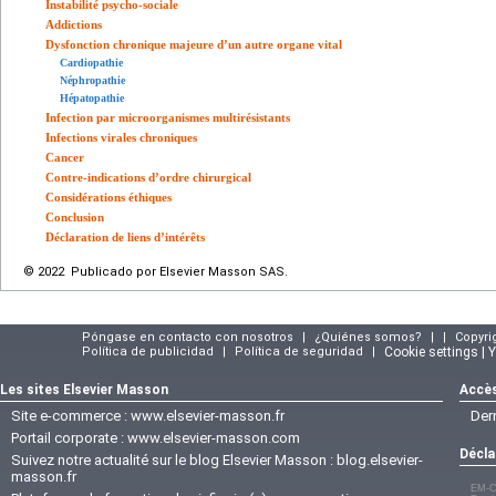
Instabilité psycho-sociale
Addictions
Dysfonction chronique majeure d’un autre organe vital
Cardiopathie
Néphropathie
Hépatopathie
Infection par microorganismes multirésistants
Infections virales chroniques
Cancer
Contre-indications d’ordre chirurgical
Considérations éthiques
Conclusion
Déclaration de liens d’intérêts
© 2022 Publicado por Elsevier Masson SAS.
Póngase en contacto con nosotros
|
¿Quiénes somos?
|
|
Copyri
Política de publicidad
|
Política de seguridad
|
Cookie settings | 
Les sites Elsevier Masson
Accès
Site e-commerce :
www.elsevier-masson.fr
Der
Portail corporate :
www.elsevier-masson.com
Décla
Suivez notre actualité sur le blog Elsevier Masson :
blog.elsevier-
masson.fr
EM-C