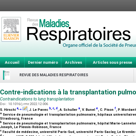
Accueil
Dernier numéro
Archives
Articles sous presse
REVUE DES MALADIES RESPIRATOIRES
Contre-indications à la transplantation pulm
Contraindications to lung transplantation
Doi : 10.1016/j.rmr.2022.12.006
a
,
⁎
b
,
c
,
d
a
e
f
S. Hirschi
, J. Le Pavec
, A. Schuller
, V. Bunel
, C. Pison
, P. Mordan
a
Service de pneumologie et transplantation pulmonaire, hôpitaux universitaires
Strasbourg, France
b
Service de pneumologie et transplantation pulmonaire, hôpital Marie-Lannelon
Joseph, Le Plessis-Robinson, France
c
Faculté de médecine, université Paris-Sud, université Paris-Saclay, Le Kremlin
d