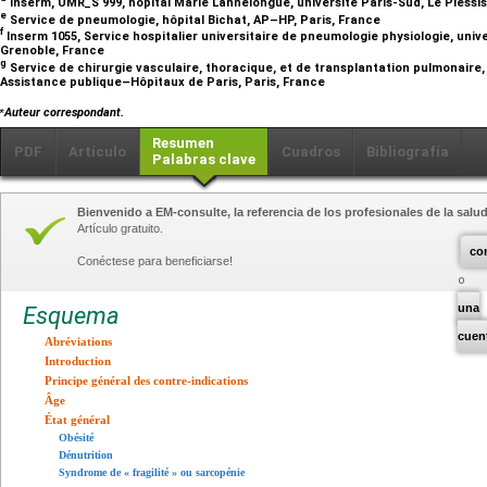
Inserm, UMR_S 999, hôpital Marie Lannelongue, université Paris-Sud, Le Pless
e
Service de pneumologie, hôpital Bichat, AP–HP, Paris, France
f
Inserm 1055, Service hospitalier universitaire de pneumologie physiologie, univ
Grenoble, France
g
Service de chirurgie vasculaire, thoracique, et de transplantation pulmonaire, h
Assistance publique–Hôpitaux de Paris, Paris, France
⁎
Auteur correspondant.
Resumen
PDF
Artículo
Cuadros
Bibliografía
Palabras clave
Bienvenido a EM-consulte, la referencia de los profesionales de la salud
Artículo gratuito.
co
Conéctese para beneficiarse!
una
Esquema
cuen
Abréviations
Introduction
Principe général des contre-indications
Âge
État général
Obésité
Dénutrition
Syndrome de « fragilité » ou sarcopénie