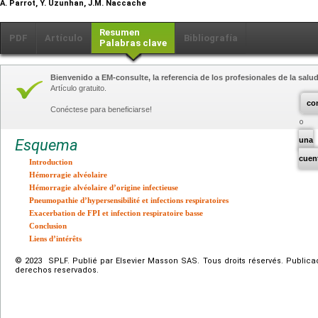
A. Parrot, Y. Uzunhan, J.M. Naccache
Resumen
PDF
Artículo
Bibliografía
Palabras clave
Bienvenido a EM-consulte, la referencia de los profesionales de la salud
Artículo gratuito.
co
Conéctese para beneficiarse!
una
Esquema
cuen
Introduction
Hémorragie alvéolaire
Hémorragie alvéolaire d’origine infectieuse
Pneumopathie d’hypersensibilité et infections respiratoires
Exacerbation de FPI et infection respiratoire basse
Conclusion
Liens d’intérêts
© 2023 SPLF. Publié par Elsevier Masson SAS. Tous droits réservés. Publica
derechos reservados.