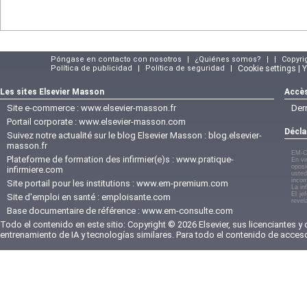
Póngase en contacto con nosotros
|
¿Quiénes somos?
|
|
Copyri
Política de publicidad
|
Política de seguridad
|
Cookie settings | 
Les sites Elsevier Masson
Accès
Site e-commerce :
www.elsevier-masson.fr
Der
Portail corporate :
www.elsevier-masson.com
Décla
Suivez notre actualité sur le blog Elsevier Masson :
blog.elsevier-
masson.fr
EM-C
Plateforme de formation des infirmier(e)s :
www.pratique-
En vi
oposi
infirmiere.com
usted
incom
Site portail pour les institutions :
www.em-premium.com
La in
El je
Site d'emploi en santé :
emploisante.com
revel
Base documentaire de référence :
www.em-consulte.com
Todo el contenido en este sitio: Copyright © 2026 Elsevier, sus licenciantes y
entrenamiento de IA y tecnologías similares. Para todo el contenido de acces