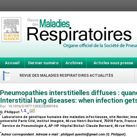
Accueil
Dernier numéro
Archives
Articles sous presse
REVUE DES MALADIES RESPIRATOIRES ACTUALITÉS
Pneumopathies interstitielles diffuses : quand
Interstitial lung diseases: when infection get
Doi : 10.1016/S1877-1203(23)00018-6
1
,
2
,
Q. Philippot
⁎
1
Laboratoire de génétique humaine des maladies infectieuses, site Necker, Ins
université Paris Cité, institut Imagine, 46 rue Henri-Ruchard, 75018 Paris, Franc
2
Service de Pneumologie A, AP-HP Hôpital Bichat-Claude Bernard, 46 rue Henri-
*
Auteur correspondant.
Adresse e-mail
: philippot.quentin@gmail.com (Q. Philippot).