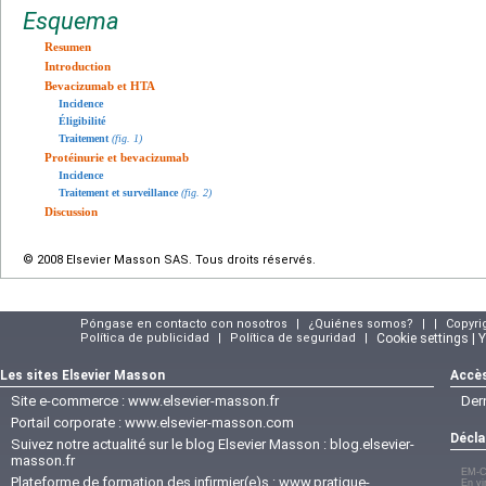
Esquema
Resumen
Introduction
Bevacizumab et HTA
Incidence
Éligibilité
Traitement
(fig. 1)
Protéinurie et bevacizumab
Incidence
Traitement et surveillance
(fig. 2)
Discussion
© 2008 Elsevier Masson SAS. Tous droits réservés.
Póngase en contacto con nosotros
|
¿Quiénes somos?
|
|
Copyri
Política de publicidad
|
Política de seguridad
|
Cookie settings | 
Les sites Elsevier Masson
Accès
Site e-commerce :
www.elsevier-masson.fr
Der
Portail corporate :
www.elsevier-masson.com
Décla
Suivez notre actualité sur le blog Elsevier Masson :
blog.elsevier-
masson.fr
EM-C
Plateforme de formation des infirmier(e)s :
www.pratique-
En vi