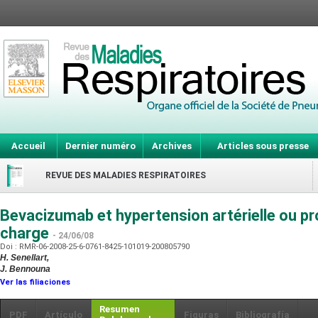
Accueil
Dernier numéro
Archives
Articles sous presse
REVUE DES MALADIES RESPIRATOIRES
Bevacizumab et hypertension artérielle ou pro
charge
- 24/06/08
Doi : RMR-06-2008-25-6-0761-8425-101019-200805790
H. Senellart,
J. Bennouna
Ver las filiaciones
Resumen
PDF
Artículo
Figuras
Bibliografía