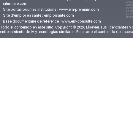
oposi
infirmiere.com
usted
incom
Site portail pour les institutions :
www.em-premium.com
La in
El je
Site d'emploi en santé :
emploisante.com
revel
Base documentaire de référence :
www.em-consulte.com
Todo el contenido en este sitio: Copyright © 2026 Elsevier, sus licenciantes y
entrenamiento de IA y tecnologías similares. Para todo el contenido de acces