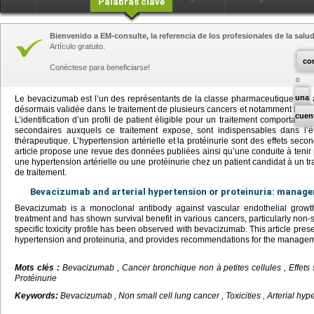
Palabras clave
Bienvenido a EM-consulte, la referencia de los profesionales de la salud
Artículo gratuito.
co
Conéctese para beneficiarse!
una
Le bevacizumab est l’un des représentants de la classe pharmaceutique des an
désormais validée dans le traitement de plusieurs cancers et notamment le can
cuen
L’identification d’un profil de patient éligible pour un traitement comportant 
secondaires auxquels ce traitement expose, sont indispensables dans l’
thérapeutique. L’hypertension artérielle et la protéinurie sont des effets sec
article propose une revue des données publiées ainsi qu’une conduite à tenir 
une hypertension artérielle ou une protéinurie chez un patient candidat à un 
de traitement.
Bevacizumab and arterial hypertension or proteinuria: manag
Bevacizumab is a monoclonal antibody against vascular endothelial growth f
treatment and has shown survival benefit in various cancers, particularly non-
specific toxicity profile has been observed with bevacizumab. This article prese
hypertension and proteinuria, and provides recommendations for the managemen
Mots clés :
Bevacizumab , Cancer bronchique non à petites cellules , Effets s
Protéinurie
Keywords:
Bevacizumab , Non small cell lung cancer , Toxicities , Arterial hype