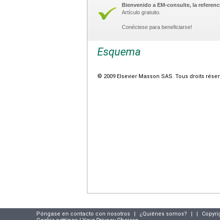
Bienvenido a EM-consulte, la referenci
Artículo gratuito.
Conéctese para beneficiarse!
Esquema
© 2009 Elsevier Masson SAS. Tous droits réser
Póngase en contacto con nosotros
|
¿Quiénes somos?
|
|
Copyri