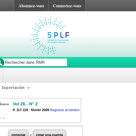
Abonnez-vous
Connectez-vous
Exportación
Vol 26 - N° 2
P. 117-119
-
février 2009
Regresar al número
conectar
o
crear una cuenta