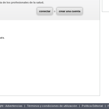
a de los profesionales de la salud.
conectar
o
crear una cuenta
vés.
ght - Advertencias
|
Términos y condiciones de utilización
|
Política Editorial
|
P