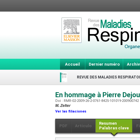
Accueil
Dernier numéro
Archiv
REVUE DES MALADIES RESPIRATO
En hommage à Pierre Dejo
Doi : RMR-02-2009-26-2-0761-8425-101019-200900742
M. Zelter
Ver las filiaciones
Resumen
PDF
Artículo
F
Palabras clave