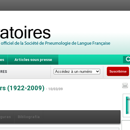
es
Articles sous presse
IRES
Suscribirse
urs (1922-2009)
- 10/03/09
iguras
Bibliografía