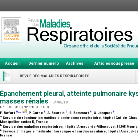
Accueil
Dernier numéro
Archives
Articles sous presse
REVUE DES MALADIES RESPIRATOIRES
Épanchement pleural, atteinte pulmonaire kys
masses rénales
- 04/06/10
Doi : 10.1016/j.rmr.2010.03.018
a
,
⁎
a
b
c
a
P. Befort
, P. Corne
, A. Bourdin
, S. Bommart
, O. Jonquet
a
Service de réanimation médicale assistance respiratoire, hôpital Gui-de-Chauli
Montpellier cedex 5, France
b
Service des maladies respiratoires, hôpital Arnaud-de-Villeneuve, 34295 Montp
c
Service d’imagerie médicale thoracique et cardiovasculaire, hôpital Arnaud-de
France