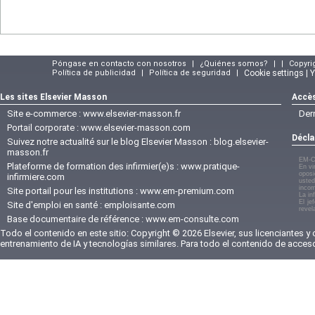
Póngase en contacto con nosotros
|
¿Quiénes somos?
|
|
Copyri
Política de publicidad
|
Política de seguridad
|
Cookie settings | 
Les sites Elsevier Masson
Accès
Site e-commerce :
www.elsevier-masson.fr
Der
Portail corporate :
www.elsevier-masson.com
Décla
Suivez notre actualité sur le blog Elsevier Masson :
blog.elsevier-
masson.fr
EM-C
Plateforme de formation des infirmier(e)s :
www.pratique-
En vi
oposi
infirmiere.com
usted
incom
Site portail pour les institutions :
www.em-premium.com
La in
El je
Site d'emploi en santé :
emploisante.com
revel
Base documentaire de référence :
www.em-consulte.com
Todo el contenido en este sitio: Copyright © 2026 Elsevier, sus licenciantes y
entrenamiento de IA y tecnologías similares. Para todo el contenido de acces