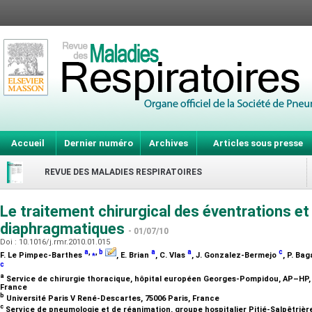
Accueil
Dernier numéro
Archives
Articles sous presse
REVUE DES MALADIES RESPIRATOIRES
Le traitement chirurgical des éventrations et
diaphragmatiques
- 01/07/10
Doi : 10.1016/j.rmr.2010.01.015
a
,
⁎
,
b
a
a
c
F. Le Pimpec-Barthes
, E. Brian
, C. Vlas
, J. Gonzalez-Bermejo
, P. Ba
c
a
Service de chirurgie thoracique, hôpital européen Georges-Pompidou, AP–HP, 2
France
b
Université Paris V René-Descartes, 75006 Paris, France
c
Service de pneumologie et de réanimation, groupe hospitalier Pitié-Salpêtrièr