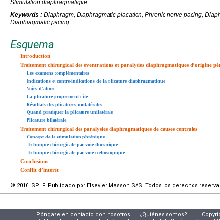
Stimulation diaphragmatique
Keywords :
Diaphragm, Diaphragmatic placation, Phrenic nerve pacing, Diaphr
Diaphragmatic pacing
Esquema
Introduction
Traitement chirurgical des éventrations et paralysies diaphragmatiques d’origine pé
Les examens complémentaires
Indications et contre-indications de la plicature diaphragmatique
Voies d’abord
La plicature proprement dite
Résultats des plicatures unilatérales
Quand pratiquer la plicature unilatérale
Plicature bilatérale
Traitement chirurgical des paralysies diaphragmatiques de causes centrales
Concept de la stimulation phrénique
Technique chirurgicale par voie thoracique
Technique chirurgicale par voie cœlioscopique
Conclusions
Conflit d’intérêt
© 2010 SPLF. Publicado por Elsevier Masson SAS. Todos los derechos reserva
Póngase en contacto con nosotros
|
¿Quiénes somos?
|
|
Copyri