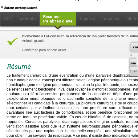
Auteur correspondant.
Resumen
PDF
Artículo
Figuras
Cuadros
Biblio
Palabras clave
Bienvenido a EM-consulte, la referencia de los profesionales de la salud
Artículo gratuito.
co
Conéctese para beneficiarse!
una
Résumé
cuen
Le traitement chirurgical d’une éventration ou d’une paralysie diaphragmati
non curateur, dont le concept est différent selon l’origine périphérique ou cent
hémidiaphragme d’origine périphérique, situation la plus fréquente, ne nécessi
de retentissement fonctionnel invalidant (dyspnée d’effort et positionnelle, s
douloureuse) lié à l’ascension permanente de la coupole en dépit d’une pr
L’exploration morphologique et fonctionnelle complète de la chaîne neuro
sélectionner les candidats à la chirurgie. La plicature chirurgicale de la coupo
pour certains par vidéothoracoscopie, est une procédure sure, efficace et
davantage liée aux facteurs de comorbidités, et son bénéfice fonctionnel 
terme en font une procédure valide. En cas de bilatéralité de l’atteinte, de ra
rapportés. Certaines paralysies diaphragmatiques d’origine centrale rende
ventilation assistée alors que leur système neuromusculaire périphérique e
sélectionnés par une exploration fonctionnelle complète, une stimulation p
pour obtenir un sevrage du respirateur. À ce jour, il existe deux indications vali