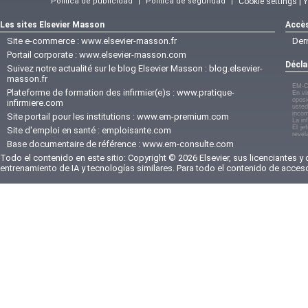
Política de publicidad
|
Política de seguridad
|
Cookie settings | 
Les sites Elsevier Masson
Accès
Site e-commerce :
www.elsevier-masson.fr
Der
Portail corporate :
www.elsevier-masson.com
Décla
Suivez notre actualité sur le blog Elsevier Masson :
blog.elsevier-
masson.fr
EM-C
Plateforme de formation des infirmier(e)s :
www.pratique-
En vi
oposi
infirmiere.com
usted
incom
Site portail pour les institutions :
www.em-premium.com
La in
El je
Site d'emploi en santé :
emploisante.com
revel
Base documentaire de référence :
www.em-consulte.com
Todo el contenido en este sitio: Copyright © 2026 Elsevier, sus licenciantes y
entrenamiento de IA y tecnologías similares. Para todo el contenido de acces