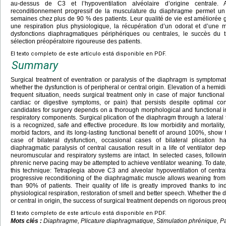
au-dessus de C3 et l’hypoventilation alvéolaire d’origine centrale. A
reconditionnement progressif de la musculature du diaphragme permet un
semaines chez plus de 90 % des patients. Leur qualité de vie est améliorée 
une respiration plus physiologique, la récupération d’un odorat et d’une m
dysfonctions diaphragmatiques périphériques ou centrales, le succès du t
sélection préopératoire rigoureuse des patients.
El texto completo de este artículo está disponible en PDF.
Summary
Surgical treatment of eventration or paralysis of the diaphragm is symptom
whether the dysfunction is of peripheral or central origin. Elevation of a hemid
frequent situation, needs surgical treatment only in case of major functional 
cardiac or digestive symptoms, or pain) that persists despite optimal c
candidates for surgery depends on a thorough morphological and functional i
respiratory components. Surgical plication of the diaphragm through a latera
is a recognized, safe and effective procedure. Its low morbidity and mortality
morbid factors, and its long-lasting functional benefit of around 100%, show th
case of bilateral dysfunction, occasional cases of bilateral plicatio
diaphragmatic paralysis of central causation result in a life of ventilator 
neuromuscular and respiratory systems are intact. In selected cases, followin
phrenic nerve pacing may be attempted to achieve ventilator weaning. To date, 
this technique: Tetraplegia above C3 and alveolar hypoventilation of central
progressive reconditioning of the diaphragmatic muscle allows weaning from 
than 90% of patients. Their quality of life is greatly improved thanks to i
physiological respiration, restoration of smell and better speech. Whether the 
or central in origin, the success of surgical treatment depends on rigorous preop
El texto completo de este artículo está disponible en PDF.
Mots clés :
Diaphragme, Plicature diaphragmatique, Stimulation phrénique, Pa