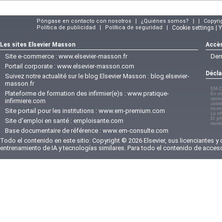
Póngase en contacto con nosotros
|
¿Quiénes somos?
|
|
Copyri
Política de publicidad
|
Política de seguridad
|
Cookie settings | 
Les sites Elsevier Masson
Accès
Site e-commerce :
www.elsevier-masson.fr
Der
Portail corporate :
www.elsevier-masson.com
Décla
Suivez notre actualité sur le blog Elsevier Masson :
blog.elsevier-
masson.fr
EM-C
Plateforme de formation des infirmier(e)s :
www.pratique-
En vi
oposi
infirmiere.com
usted
incom
Site portail pour les institutions :
www.em-premium.com
La in
El je
Site d'emploi en santé :
emploisante.com
revel
Base documentaire de référence :
www.em-consulte.com
Todo el contenido en este sitio: Copyright © 2026 Elsevier, sus licenciantes y
entrenamiento de IA y tecnologías similares. Para todo el contenido de acces