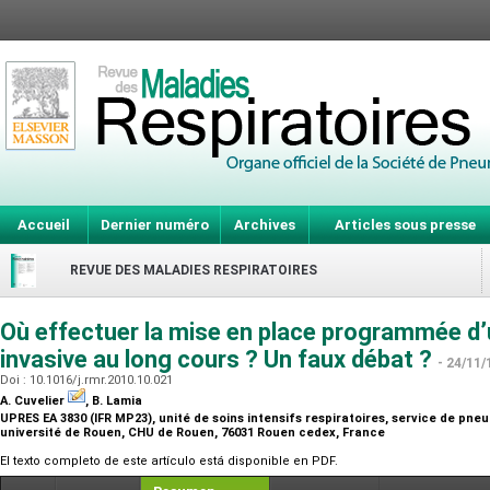
Accueil
Dernier numéro
Archives
Articles sous presse
REVUE DES MALADIES RESPIRATOIRES
Où effectuer la mise en place programmée d’
invasive au long cours ? Un faux débat ?
- 24/11/
Doi : 10.1016/j.rmr.2010.10.021
A. Cuvelier
, B. Lamia
UPRES EA 3830 (IFR MP23), unité de soins intensifs respiratoires, service de pne
université de Rouen, CHU de Rouen, 76031 Rouen cedex, France
El texto completo de este artículo está disponible en PDF.