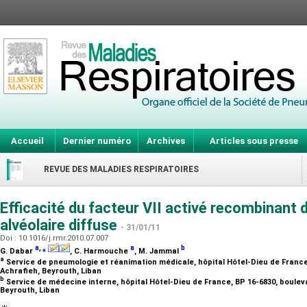
Accueil
Dernier numéro
Archives
Articles sous presse
REVUE DES MALADIES RESPIRATOIRES
Efficacité du facteur VII activé recombinant 
alvéolaire diffuse
- 31/01/11
Doi : 10.1016/j.rmr.2010.07.007
a
,
⁎
a
b
G. Dabar
, C. Harmouche
, M. Jammal
a
Service de pneumologie et réanimation médicale, hôpital Hôtel-Dieu de France
Achrafieh, Beyrouth, Liban
b
Service de médecine interne, hôpital Hôtel-Dieu de France, BP 16-6830, boule
Beyrouth, Liban