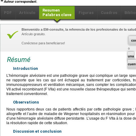
Auteur correspondant.
Resumen
PDF
Artículo
Figuras
Cuadros
Biblio
Palabras clave
Bienvenido a EM-consulte, la referencia de los profesionales de la salud
Artículo gratuito.
co
Conéctese para beneficiarse!
una
Résumé
cuen
Introduction
L’hémorragie alvéolaire est une pathologie grave qui complique un large spect
ne rapporte que les cas qui ont échappé au traitement par corticoïdes, tr
immunosuppresseurs et ventilation mécanique, sans compter les complication
VII activé recombinant (F VIIa) est une nouvelle classe thérapeutique qui semb
traitement conventionnel.
Observations
Nous rapportons deux cas de patients affectés par cette pathologie grave ; 
allogreffe et l’autre de maladie de Wegener hospitalisés en réanimation pour s
d’une hémorragie alvéolaire diffuse persistante. L’usage du F VIIa à la dose d
la résolution rapide de cette situation.
Discussion et conclusion