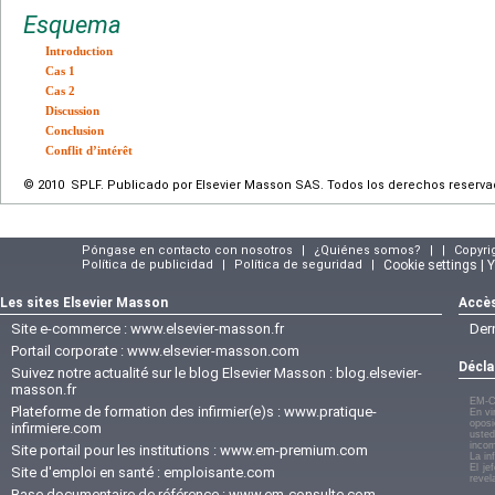
Esquema
Introduction
Cas 1
Cas 2
Discussion
Conclusion
Conflit d’intérêt
© 2010 SPLF. Publicado por Elsevier Masson SAS. Todos los derechos reserva
Póngase en contacto con nosotros
|
¿Quiénes somos?
|
|
Copyri
Política de publicidad
|
Política de seguridad
|
Cookie settings | 
Les sites Elsevier Masson
Accès
Site e-commerce :
www.elsevier-masson.fr
Der
Portail corporate :
www.elsevier-masson.com
Décla
Suivez notre actualité sur le blog Elsevier Masson :
blog.elsevier-
masson.fr
EM-C
Plateforme de formation des infirmier(e)s :
www.pratique-
En vi
oposi
infirmiere.com
usted
incom
Site portail pour les institutions :
www.em-premium.com
La in
El je
Site d'emploi en santé :
emploisante.com
revel
Base documentaire de référence :
www.em-consulte.com