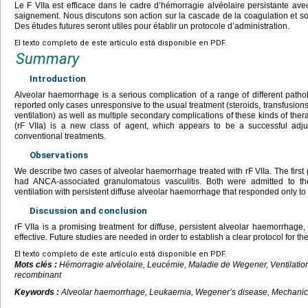
Le F VIIa est efficace dans le cadre d’hémorragie alvéolaire persistante av
saignement. Nous discutons son action sur la cascade de la coagulation et s
Des études futures seront utiles pour établir un protocole d’administration.
El texto completo de este artículo está disponible en PDF.
Summary
Introduction
Alveolar haemorrhage is a serious complication of a range of different pathol
reported only cases unresponsive to the usual treatment (steroids, transfus
ventilation) as well as multiple secondary complications of these kinds of ther
(rF VIIa) is a new class of agent, which appears to be a successful adjun
conventional treatments.
Observations
We describe two cases of alveolar haemorrhage treated with rF VIIa. The firs
had ANCA-associated granulomatous vasculitis. Both were admitted to the
ventilation with persistent diffuse alveolar haemorrhage that responded only to 
Discussion and conclusion
rF VIIa is a promising treatment for diffuse, persistent alveolar haemorrhage,
effective. Future studies are needed in order to establish a clear protocol for th
El texto completo de este artículo está disponible en PDF.
Mots clés :
Hémorragie alvéolaire, Leucémie, Maladie de Wegener, Ventilatio
recombinant
Keywords :
Alveolar haemorrhage, Leukaemia, Wegener’s disease, Mechanical 