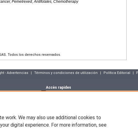
ancer, Pemetrexed, Antifolates, Chemotherapy
SAS. Todos los derechos reservados.
ght - Advertencias
|
Términos y condiciones de utilización
|
Política Editorial
|
P
Accès rapides
Dernier numéro
Archives
Articles sous p
m
Déclaration CNIL
asson :
blog.elsevier-
EM-CONSULTE.COM se declara a la CNIL, la declaración N º 12869
te work. We may also use additional cookies to
ww.pratique-
En virtud de la Ley N º 78-17 del 6 de enero de 1978, relativa a las
oposición (art.26 de la ley), el acceso (art.34 a 38 Ley), y correcta (
your digital experience. For more information, see
usted puede pedir que se corrija, complementado, clarificado, actua
incompletos, engañosos, obsoletos o cuya recogida o de conservació
emium.com
La información personal sobre los visitantes de nuestro sitio, incluye
El jefe del sitio en el honor se compromete a respetar la confidenci
revelar dicha información a terceros.