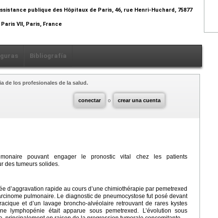
ssistance publique des Hôpitaux de Paris, 46, rue Henri-Huchard, 75877
Paris VII, Paris, France
iguras
Bibliografía
a de los profesionales de la salud.
conectar
o
crear una cuenta
monaire pouvant engager le pronostic vital chez les patients
 des tumeurs solides.
 d’aggravation rapide au cours d’une chimiothérapie par pemetrexed
carcinome pulmonaire. Le diagnostic de pneumocystose fut posé devant
racique et d’un lavage broncho-alvéolaire retrouvant de rares kystes
une lymphopénie était apparue sous pemetrexed. L’évolution sous
le, principalement en raison de la progression tumorale concomitante.