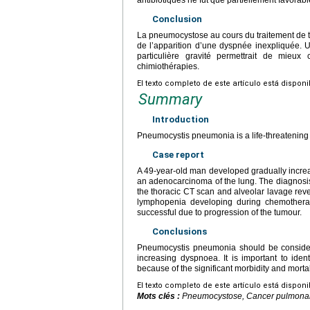
Conclusion
La pneumocystose au cours du traitement de t
de l’apparition d’une dyspnée inexpliquée. U
particulière gravité permettrait de mieux
chimiothérapies.
El texto completo de este artículo está dispon
Summary
Introduction
Pneumocystis pneumonia is a life-threatening 
Case report
A 49-year-old man developed gradually increa
an adenocarcinoma of the lung. The diagnos
the thoracic CT scan and alveolar lavage rev
lymphopenia developing during chemotherapy
successful due to progression of the tumour.
Conclusions
Pneumocystis pneumonia should be considere
increasing dyspnoea. It is important to ide
because of the significant morbidity and mortal
El texto completo de este artículo está dispon
Mots clés :
Pneumocystose, Cancer pulmonair