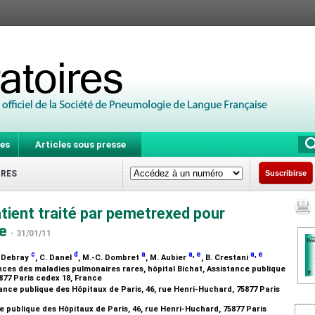
es
Articles sous presse
IRES
Suscribirse
ient traité par pemetrexed pour
re
- 31/01/11
c
d
a
a
,
e
a
,
e
. Debray
, C. Danel
, M.-C. Dombret
, M. Aubier
, B. Crestani
es des maladies pulmonaires rares, hôpital Bichat, Assistance publique
5877 Paris cedex 18, France
ance publique des Hôpitaux de Paris, 46, rue Henri-Huchard, 75877 Paris
ce publique des Hôpitaux de Paris, 46, rue Henri-Huchard, 75877 Paris