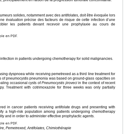
umeurs solides, notamment avec des antifolates, doit être évoquée lors
ne évaluation précise des facteurs de risque de cette infection d’une
 cibler les patients devant recevoir une prophylaxie au cours de
ible en PDF.
infection in patients undergoing chemotherapy for solid malignancies.
sing dyspnoea while receiving pemetrexed as a third line treatment for
is of pneumocystis pneumonia was based on ground-glass opacities on
ealing occasional cysts of
Pneumocystis jiroveci
in the context of recent
. Treatment with cotrimoxazole for three weeks was only partially
d in cancer patients receiving antifolate drugs and presenting with
ntify a high-risk population among patients undergoing chemotherapy
ity and in order to administer effective prophylactic agents.
ible en PDF.
e, Pemetrexed, Antifolates, Chimiothérapie