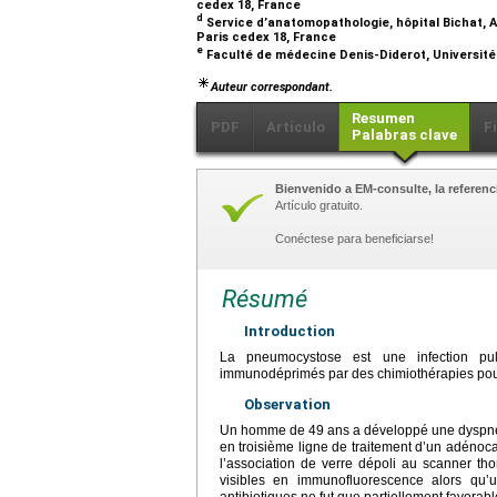
cedex 18, France
d
Service d’anatomopathologie, hôpital Bichat, A
Paris cedex 18, France
e
Faculté de médecine Denis-Diderot, Université 
Auteur correspondant.
Resumen
PDF
Artículo
F
Palabras clave
Bienvenido a EM-consulte, la referenci
Artículo gratuito.
Conéctese para beneficiarse!
Résumé
Introduction
La pneumocystose est une infection pul
immunodéprimés par des chimiothérapies pour
Observation
Un homme de 49 ans a développé une dyspnée
en troisième ligne de traitement d’un adéno
l’association de verre dépoli au scanner tho
visibles en immunofluorescence alors qu’
antibiotiques ne fut que partiellement favorab