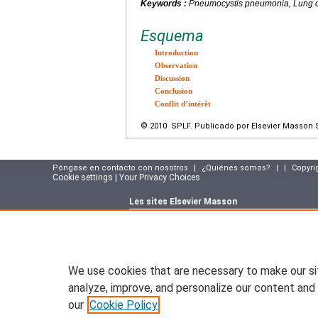
Keywords :
Pneumocystis pneumonia, Lung c
Esquema
Introduction
Observation
Discussion
Conclusion
Conflit d’intérêt
© 2010 SPLF. Publicado por Elsevier Masson 
Póngase en contacto con nosotros
|
¿Quiénes somos?
|
|
Copyri
Cookie settings | Your Privacy Choices
Les sites Elsevier Masson
Site e-commerce :
www.elsevier-masson.fr
Portail corporate :
www.elsevier-masson.co
Suivez notre actualité sur le blog Elsevier M
masson.fr
We use cookies that are necessary to make our si
Plateforme de formation des infirmier(e)s :
w
infirmiere.com
analyze, improve, and personalize our content and 
Site portail pour les institutions :
www.em-pr
our
Cookie Policy
Site d'emploi en santé :
emploisante.com