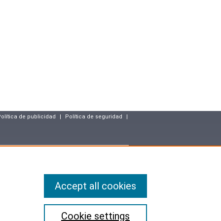
olítica de publicidad
|
Política de seguridad
|
resse
Accept all cookies
25.
 computadoras, archivos y libertades, usted tiene el derecho de
artículo 36 de la ley) los datos que le conciernen. Por lo tanto,
lizado o suprimido información sobre usted que son inexactos,
n o uso está prohibido.
ndo su identidad, son confidenciales.
Cookie settings
alidad de los requisitos legales aplicables en Francia y no de