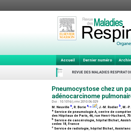
Accueil
Dernier numéro
Archiv
REVUE DES MALADIES RESPIRATO
Pneumocystose chez un pat
adénocarcinome pulmonai
Doi : 10.1016/j.rmr.2010.06.029
a
a
,
⁎
b
M. Neuville
, R. Borie
, J.-M. Rodier
, M.-P
a
Service de pneumologie A, centre de compétenc
des Hôpitaux de Paris, 46, rue Henri-Huchard, 7
b
Service de cancérologie, hôpital Bichat, Assist
cedex 18, France
c
Service de radiologie, hôpital Bichat, Assistan