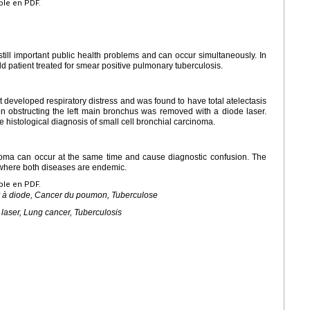
ible en PDF.
till important public health problems and can occur simultaneously. In
old patient treated for smear positive pulmonary tuberculosis.
nt developed respiratory distress and was found to have total atelectasis
sion obstructing the left main bronchus was removed with a diode laser.
e histological diagnosis of small cell bronchial carcinoma.
noma can occur at the same time and cause diagnostic confusion. The
s where both diseases are endemic.
ible en PDF.
r à diode, Cancer du poumon, Tuberculose
laser, Lung cancer, Tuberculosis