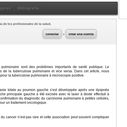
iguras
Bibliografía
a de los profesionales de la salud.
conectar
o
crear una cuenta
e pulmonaire sont des problèmes importants de santé publique. Le
 de la tuberculose pulmonaire et vice versa. Dans cet article, nous
é pour la tuberculose pulmonaire à microscopie positive.
ctasie totale au poumon gauche s’est développée après une dyspnée
nche principale gauche a été excisée avec le laser à diode effectué à
 confirmation du diagnostic du carcinome pulmonaire à petites cellules,
 pour un traitement oncologique.
 du cancer n’est pas rare et cette association peut souvent compliquer