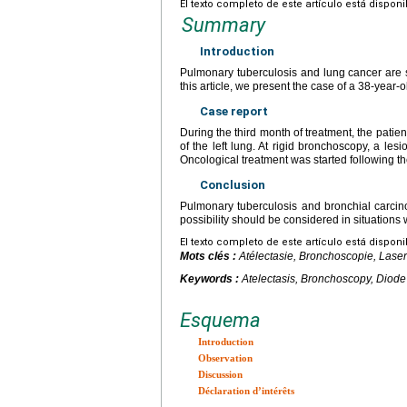
El texto completo de este artículo está dispon
Summary
Introduction
Pulmonary tuberculosis and lung cancer are s
this article, we present the case of a 38-year-
Case report
During the third month of treatment, the patie
of the left lung. At rigid bronchoscopy, a le
Oncological treatment was started following th
Conclusion
Pulmonary tuberculosis and bronchial carci
possibility should be considered in situation
El texto completo de este artículo está dispon
Mots clés :
Atélectasie, Bronchoscopie, Lase
Keywords :
Atelectasis, Bronchoscopy, Diode 
Esquema
Introduction
Observation
Discussion
Déclaration d’intérêts