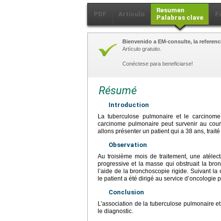
Resumen
PDF
Artículo
F
Palabras clave
Bienvenido a EM-consulte, la referenci
Artículo gratuito.
Conéctese para beneficiarse!
Résumé
Introduction
La tuberculose pulmonaire et le carcinom
carcinome pulmonaire peut survenir au cours
allons présenter un patient qui a 38
ans, trait
Observation
Au troisième mois de traitement, une atéle
progressive et la masse qui obstruait la bro
l’aide de la bronchoscopie rigide. Suivant la
le patient a été dirigé au service d’oncologie
Conclusion
L’association de la tuberculose pulmonaire et
le diagnostic.