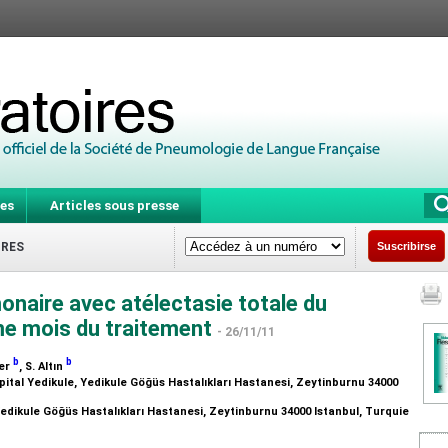
es
Articles sous presse
IRES
Suscribirse
onaire avec atélectasie totale du
me mois du traitement
- 26/11/11
b
b
ger
, S. Altın
ital Yedikule, Yedikule Göğüs Hastalıkları Hastanesi, Zeytinburnu 34000
Yedikule Göğüs Hastalıkları Hastanesi, Zeytinburnu 34000 Istanbul, Turquie