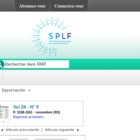
Abonnez-vous
Connectez-vous
Exportación
Vol 28 - N° 9
P. 1158-1161
-
novembre 2011
Regresar al número
Artículo precedente
|
Artículo siguiente