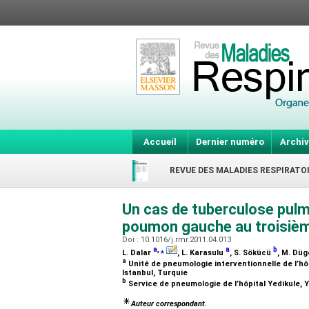
Accueil
Dernier numéro
Archiv
REVUE DES MALADIES RESPIRATO
Un cas de tuberculose pulm
poumon gauche au troisiè
Doi : 10.1016/j.rmr.2011.04.013
a
,
⁎
a
b
L. Dalar
, L. Karasulu
, S. Sökücü
, M. Dü
a
Unité de pneumologie interventionnelle de l’hôp
Istanbul, Turquie
b
Service de pneumologie de l’hôpital Yedikule, 
Auteur correspondant.