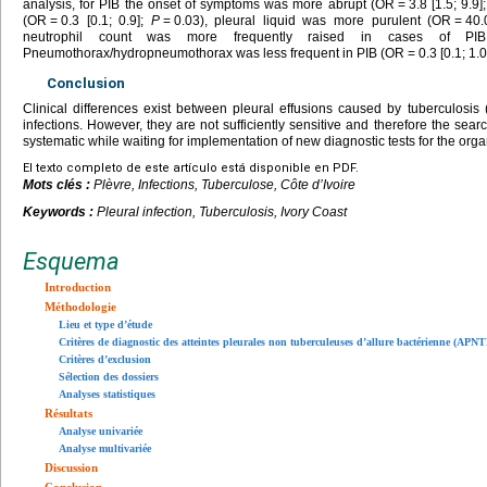
analysis, for PIB the onset of symptoms was more abrupt (OR
=
3.8 [1.5; 9.9]
(OR
=
0.3 [0.1; 0.9];
P
=
0.03), pleural liquid was more purulent (OR
=
40.
neutrophil count was more frequently raised in cases of PI
Pneumothorax/hydropneumothorax was less frequent in PIB (OR
=
0.3 [0.1; 1.0
Conclusion
Clinical differences exist between pleural effusions caused by tuberculosis
infections. However, they are not sufficiently sensitive and therefore the sear
systematic while waiting for implementation of new diagnostic tests for the org
El texto completo de este artículo está disponible en PDF.
Mots clés :
Plèvre, Infections, Tuberculose, Côte d’Ivoire
Keywords :
Pleural infection, Tuberculosis, Ivory Coast
Esquema
Introduction
Méthodologie
Lieu et type d’étude
Critères de diagnostic des atteintes pleurales non tuberculeuses d’allure bactérienne (APNT
Critères d’exclusion
Sélection des dossiers
Analyses statistiques
Résultats
Analyse univariée
Analyse multivariée
Discussion