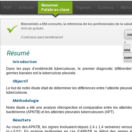
Resumen
PDF
Artículo
Figuras
Cuadros
Biblio
Palabras clave
Bienvenido a EM-consulte, la referencia de los profesionales de la salud
Artículo gratuito.
co
Conéctese para beneficiarse!
una
Résumé
cuen
Introduction
Dans les pays d’endémicité tuberculeuse, le premier diagnostic différentiel
germes banales est la tuberculose pleurale.
Objectif
Le but de notre étude était de déterminer les différences entre l’atteinte pleural
tuberculeuse.
Méthodologie
Notre étude a été une analyse rétrospective et comparative entre les atteinte
bactérienne (APNTB) et les atteintes pleurales tuberculeuses (APT).
Résultats
Au cours des APNTB, les signes évoluaient depuis 2,4
±
1,4 semaines versus
(
p
=
0,01). En analyse multivariée en cas d’APNTB, le début des signes ét