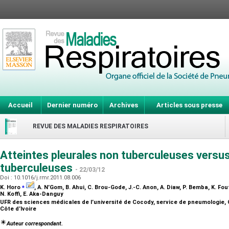
Accueil
Dernier numéro
Archives
Articles sous presse
REVUE DES MALADIES RESPIRATOIRES
Atteintes pleurales non tuberculeuses versus
tuberculeuses
- 22/03/12
Doi : 10.1016/j.rmr.2011.08.006
⁎
K. Horo
, A. N’Gom, B. Ahui, C. Brou-Gode, J.-C. Anon, A. Diaw, P. Bemba, K. Fou
N. Koffi, E. Aka-Danguy
UFR des sciences médicales de l’université de Cocody, service de pneumologie, 
Côte d’Ivoire
Auteur correspondant.