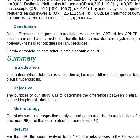
p
=
0,01), l’asthénie était moins fréquente (OR
=
0,3 [0,1 ; 0,9] ;
p
=
0,03), le 
macroscopie (OR
=
40,0 [15,0 ; 106,7] ;
p
<
0,01). L’hyperleucocytose sanguine
fréquente en cas d’APNTB (OR
=
2,5 [1,2 ; 5,4] ;
p
=
0,02). Le pneumothorax/hy
au cours des APNTB (OR
=
0,3 [0,1 ; 1,0] ;
p
=
0,04).
Conclusion
Des différences cliniques et paracliniques entre les APT et les APNTB 
discriminantes. La recherche du bacille tuberculeux doit être systématiq
nouveaux tests diagnostiques de la tuberculose.
El texto completo de este artículo está disponible en PDF.
Summary
Introduction
In countries where tuberculosis is endemic, the main differential diagnosis for 
pleural tuberculosis.
Objective
The purpose of our study was to determine the differences between pleural 
caused by pleural tuberculosis.
Methodology
Our study was a retrospective analysis and compared the characteristics of 
bacteria (PIB) and that due to pleural tuberculosis (PT).
Results
For the PIB, the signs evolved for 2.4
±
1.4 weeks
versus
5.6
±
2.2 weeks 