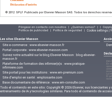
Conclusion
Déclaration d’intérêts
© 2012 SPLF. Publicado por Elsevier Masson SAS. Todos los derechos reserva
Póngase en contacto con nosotros
|
¿Quiénes somos?
|
|
Copyri
Política de publicidad
|
Política de seguridad
|
Cookie settings | 
Les sites Elsevier Masson
Accès
Site e-commerce :
www.elsevier-masson.fr
Der
Portail corporate :
www.elsevier-masson.com
Décla
Suivez notre actualité sur le blog Elsevier Masson :
blog.elsevier-
masson.fr
EM-C
Plateforme de formation des infirmier(e)s :
www.pratique-
En vi
oposi
infirmiere.com
usted
incom
Site portail pour les institutions :
www.em-premium.com
La in
El je
Site d'emploi en santé :
emploisante.com
revel
Base documentaire de référence :
www.em-consulte.com
Todo el contenido en este sitio: Copyright © 2026 Elsevier, sus licenciantes y
entrenamiento de IA y tecnologías similares. Para todo el contenido de acces