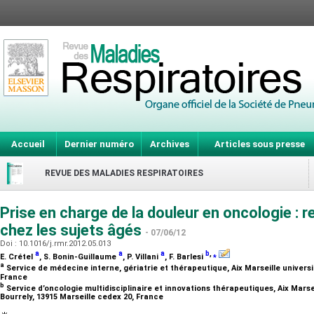
Accueil
Dernier numéro
Archives
Articles sous presse
REVUE DES MALADIES RESPIRATOIRES
Prise en charge de la douleur en oncologie : r
chez les sujets âgés
- 07/06/12
Doi : 10.1016/j.rmr.2012.05.013
a
a
a
b
,
⁎
E. Crétel
, S. Bonin-Guillaume
, P. Villani
, F. Barlesi
a
Service de médecine interne, gériatrie et thérapeutique, Aix Marseille univers
France
b
Service d’oncologie multidisciplinaire et innovations thérapeutiques, Aix Mars
Bourrely, 13915 Marseille cedex 20, France