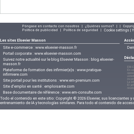
Póngase en contacto con nosotros
|
¿Quiénes somos?
|
|
Copyri
Política de publicidad
|
Política de seguridad
|
Cookie settings | 
Les sites Elsevier Masson
Accès
Site e-commerce :
www.elsevier-masson.fr
Der
Portail corporate :
www.elsevier-masson.com
Décla
Suivez notre actualité sur le blog Elsevier Masson :
blog.elsevier-
masson.fr
EM-C
Plateforme de formation des infirmier(e)s :
www.pratique-
En vi
oposi
infirmiere.com
usted
incom
Site portail pour les institutions :
www.em-premium.com
La in
El je
Site d'emploi en santé :
emploisante.com
revel
Base documentaire de référence :
www.em-consulte.com
Todo el contenido en este sitio: Copyright © 2026 Elsevier, sus licenciantes y
entrenamiento de IA y tecnologías similares. Para todo el contenido de acces