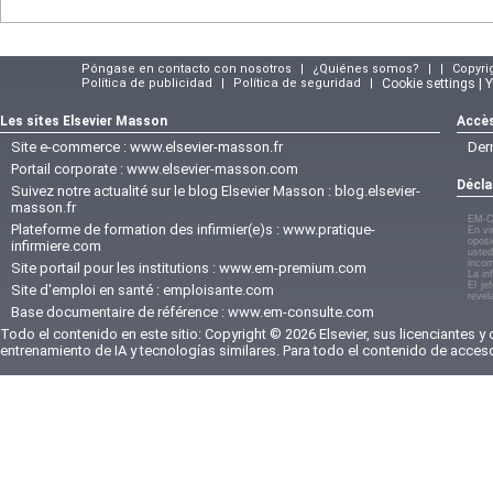
Póngase en contacto con nosotros
|
¿Quiénes somos?
|
|
Copyri
Política de publicidad
|
Política de seguridad
|
Cookie settings | 
Les sites Elsevier Masson
Accès
Site e-commerce :
www.elsevier-masson.fr
Der
Portail corporate :
www.elsevier-masson.com
Décla
Suivez notre actualité sur le blog Elsevier Masson :
blog.elsevier-
masson.fr
EM-C
Plateforme de formation des infirmier(e)s :
www.pratique-
En vi
oposi
infirmiere.com
usted
incom
Site portail pour les institutions :
www.em-premium.com
La in
El je
Site d'emploi en santé :
emploisante.com
revel
Base documentaire de référence :
www.em-consulte.com
Todo el contenido en este sitio: Copyright © 2026 Elsevier, sus licenciantes y
entrenamiento de IA y tecnologías similares. Para todo el contenido de acces