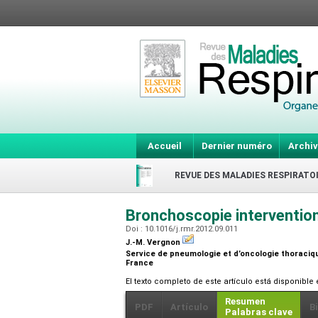
Accueil
Dernier numéro
Archiv
REVUE DES MALADIES RESPIRATO
Bronchoscopie interventionne
Doi : 10.1016/j.rmr.2012.09.011
J.-M. Vergnon
Service de pneumologie et d’oncologie thoraciqu
France
El texto completo de este artículo está disponible
Resumen
PDF
Artículo
B
Palabras clave