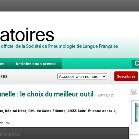
es
Articles sous presse
IRES
Suscribirse
lle : le choix du meilleur outil
- 29/11/12
e, hôpital Nord, CHU de Saint-Étienne, 42055 Saint-Étienne cedex 2,
 en PDF.
ibliografía