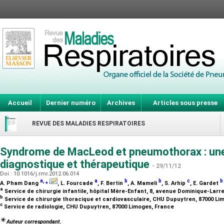
Accueil
Dernier numéro
Archives
Articles sous presse
REVUE DES MALADIES RESPIRATOIRES
Syndrome de MacLeod et pneumothorax : une
diagnostique et thérapeutique
- 29/11/12
Doi : 10.1016/j.rmr.2012.06.014
a
,
⁎
a
b
b
c
b
A. Pham Dang
, L. Fourcade
, F. Bertin
, A. Mameli
, S. Arhip
, E. Gardet
a
Service de chirurgie infantile, hôpital Mère-Enfant, 8, avenue Dominique-Larr
b
Service de chirurgie thoracique et cardiovasculaire, CHU Dupuytren, 87000 L
c
Service de radiologie, CHU Dupuytren, 87000 Limoges, France
Auteur correspondant.