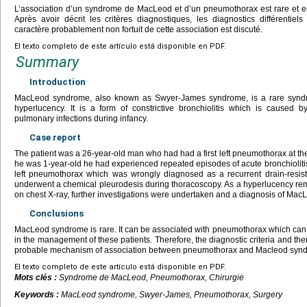
L’association d’un syndrome de MacLeod et d’un pneumothorax est rare et es
Après avoir décrit les critères diagnostiques, les diagnostics différentiels
caractère probablement non fortuit de cette association est discuté.
El texto completo de este artículo está disponible en PDF.
Summary
Introduction
MacLeod syndrome, also known as Swyer-James syndrome, is a rare syndro
hyperlucency. It is a form of constrictive bronchiolitis which is caused b
pulmonary infections during infancy.
Case report
The patient was a 26-year-old man who had had a first left pneumothorax at 
he was 1-year-old he had experienced repeated episodes of acute bronchiolitis
left pneumothorax which was wrongly diagnosed as a recurrent drain-resi
underwent a chemical pleurodesis during thoracoscopy. As a hyperlucency remai
on chest X-ray, further investigations were undertaken and a diagnosis of M
Conclusions
MacLeod syndrome is rare. It can be associated with pneumothorax which can 
in the management of these patients. Therefore, the diagnostic criteria and ther
probable mechanism of association between pneumothorax and Macleod syndr
El texto completo de este artículo está disponible en PDF.
Mots clés :
Syndrome de MacLeod, Pneumothorax, Chirurgie
Keywords :
MacLeod syndrome, Swyer-James, Pneumothorax, Surgery