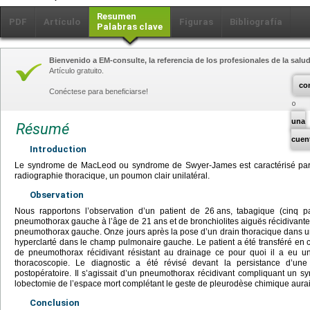
Resumen
PDF
Artículo
Figuras
Bibliografía
Palabras clave
Bienvenido a EM-consulte, la referencia de los profesionales de la salud
Artículo gratuito.
co
Conéctese para beneficiarse!
una
Résumé
cuen
Introduction
Le syndrome de MacLeod ou syndrome de Swyer-James est caractérisé par 
radiographie thoracique, un poumon clair unilatéral.
Observation
Nous rapportons l’observation d’un patient de 26
ans, tabagique (cinq p
pneumothorax gauche à l’âge de 21
ans et de bronchiolites aiguës récidivante
pneumothorax gauche. Onze jours après la pose d’un drain thoracique dans un h
hyperclarté dans le champ pulmonaire gauche. Le patient a été transféré en c
de pneumothorax récidivant résistant au drainage ce pour quoi il a eu 
thoracoscopie. Le diagnostic a été révisé devant la persistance d’un
postopératoire. Il s’agissait d’un pneumothorax récidivant compliquant un
lobectomie de l’espace mort complétant le geste de pleurodèse chimique aurait
Conclusion