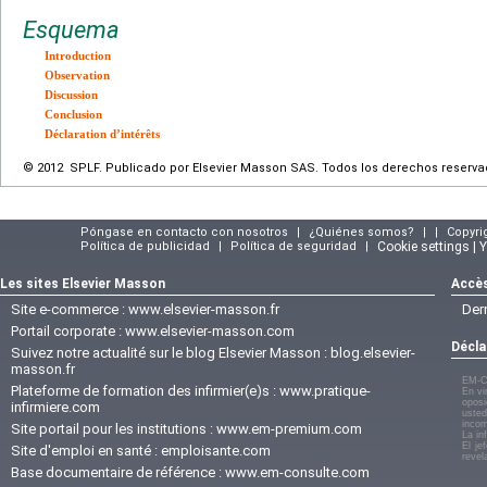
Esquema
Introduction
Observation
Discussion
Conclusion
Déclaration d’intérêts
© 2012 SPLF. Publicado por Elsevier Masson SAS. Todos los derechos reserva
Póngase en contacto con nosotros
|
¿Quiénes somos?
|
|
Copyri
Política de publicidad
|
Política de seguridad
|
Cookie settings | 
Les sites Elsevier Masson
Accès
Site e-commerce :
www.elsevier-masson.fr
Der
Portail corporate :
www.elsevier-masson.com
Décla
Suivez notre actualité sur le blog Elsevier Masson :
blog.elsevier-
masson.fr
EM-C
Plateforme de formation des infirmier(e)s :
www.pratique-
En vi
oposi
infirmiere.com
usted
incom
Site portail pour les institutions :
www.em-premium.com
La in
El je
Site d'emploi en santé :
emploisante.com
revel
Base documentaire de référence :
www.em-consulte.com