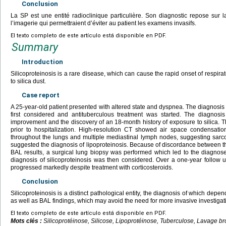
Conclusion
La SP est une entité radioclinique particulière. Son diagnostic repose sur 
l’imagerie qui permettraient d’éviter au patient les examens invasifs.
El texto completo de este artículo está disponible en PDF.
Summary
Introduction
Silicoproteinosis is a rare disease, which can cause the rapid onset of respira
to silica dust.
Case report
A 25-year-old patient presented with altered state and dyspnea. The diagnosis 
first considered and antituberculous treatment was started. The diagnos
improvement and the discovery of an 18-month history of exposure to silica.
prior to hospitalization. High-resolution CT showed air space condensatio
throughout the lungs and multiple mediastinal lymph nodes, suggesting sarc
suggested the diagnosis of lipoproteinosis. Because of discordance between the
BAL results, a surgical lung biopsy was performed which led to the diagnose
diagnosis of silicoproteinosis was then considered. Over a one-year follow up,
progressed markedly despite treatment with corticosteroids.
Conclusion
Silicoproteinosis is a distinct pathological entity, the diagnosis of which depen
as well as BAL findings, which may avoid the need for more invasive investigat
El texto completo de este artículo está disponible en PDF.
Mots clés :
Silicoprotéinose, Silicose, Lipoprotéinose, Tuberculose, Lavage b