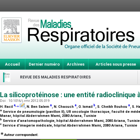
Accueil
Dernier numéro
Archives
Articles sous presse
REVUE DES MALADIES RESPIRATOIRES
La silicoprotéinose : une entité radioclinique 
Doi : 10.1016/j.rmr.2012.05.019
a
,
⁎
a
a
b
a
H. Racil
, N. Ben Salem
, N. Chaouch
, O. Ismail
, S. Cheikh Rouhou
, S. 
a
Service de pneumologie (pavillon II), UR oncologie thoracique, faculté de médec
Manar, hôpital Abderrahmen Mami, 2080 Ariana, Tunisie
b
Service d’anatomopathologie, hôpital Abderrahmen Mami, 2080 Ariana, Tunisi
c
Service d’imagerie médicale, hôpital Abderrahmen Mami, 2080 Ariana, Tunisie
Auteur correspondant.