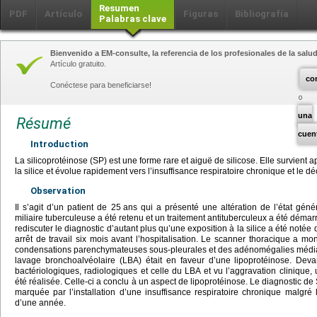
Resumen
PDF
Artículo
Figuras
Bibliografía
Palabras clave
Bienvenido a EM-consulte, la referencia de los profesionales de la salud
Artículo gratuito.
co
Conéctese para beneficiarse!
una
Résumé
cuen
Introduction
La silicoprotéinose (SP) est une forme rare et aiguë de silicose. Elle survient 
la silice et évolue rapidement vers l’insuffisance respiratoire chronique et le dé
Observation
Il s’agit d’un patient de 25
ans qui a présenté une altération de l’état gén
miliaire tuberculeuse a été retenu et un traitement antituberculeux a été démarr
rediscuter le diagnostic d’autant plus qu’une exposition à la silice a été notée 
arrêt de travail six mois avant l’hospitalisation. Le scanner thoracique a m
condensations parenchymateuses sous-pleurales et des adénomégalies média
lavage bronchoalvéolaire (LBA) était en faveur d’une lipoprotéinose. Dev
bactériologiques, radiologiques et celle du LBA et vu l’aggravation clinique,
été réalisée. Celle-ci a conclu à un aspect de lipoprotéinose. Le diagnostic de 
marquée par l’installation d’une insuffisance respiratoire chronique malgré l
d’une année.