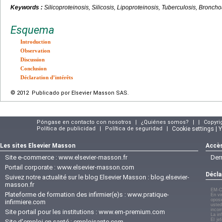
Keywords :
Silicoproteinosis, Silicosis, Lipoproteinosis, Tuberculosis, Bronch
Esquema
Introduction
Observation
Discussion
Conclusion
Déclaration d’intérêts
© 2012 Publicado por Elsevier Masson SAS.
Póngase en contacto con nosotros
|
¿Quiénes somos?
|
|
Copyri
Política de publicidad
|
Política de seguridad
|
Cookie settings | 
Les sites Elsevier Masson
Accès
Site e-commerce :
www.elsevier-masson.fr
Der
Portail corporate :
www.elsevier-masson.com
Décla
Suivez notre actualité sur le blog Elsevier Masson :
blog.elsevier-
masson.fr
EM-C
Plateforme de formation des infirmier(e)s :
www.pratique-
En vi
oposi
infirmiere.com
usted
incom
Site portail pour les institutions :
www.em-premium.com
La in
El je
Site d'emploi en santé :
emploisante.com