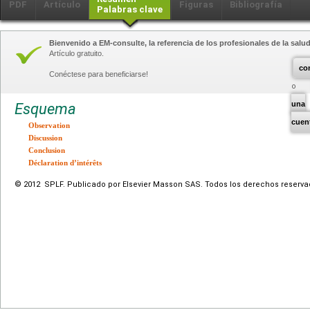
PDF
Artículo
Figuras
Bibliografía
Palabras clave
Bienvenido a EM-consulte, la referencia de los profesionales de la salud
Artículo gratuito.
co
Conéctese para beneficiarse!
una
Esquema
cuen
Observation
Discussion
Conclusion
Déclaration d’intérêts
© 2012 SPLF. Publicado por Elsevier Masson SAS. Todos los derechos reserva