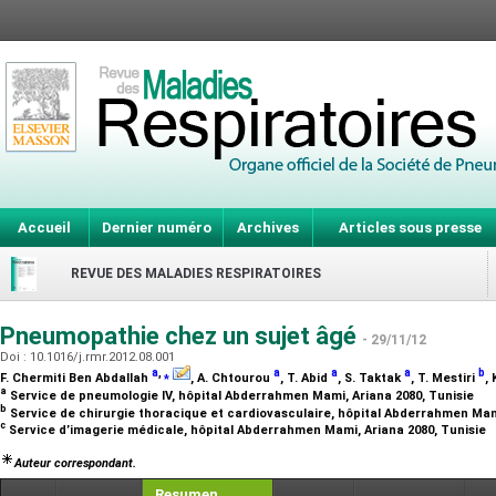
Accueil
Dernier numéro
Archives
Articles sous presse
REVUE DES MALADIES RESPIRATOIRES
Pneumopathie chez un sujet âgé
- 29/11/12
Doi : 10.1016/j.rmr.2012.08.001
a
,
⁎
a
a
a
b
F. Chermiti Ben Abdallah
, A. Chtourou
, T. Abid
, S. Taktak
, T. Mestiri
,
a
Service de pneumologie IV, hôpital Abderrahmen Mami, Ariana 2080, Tunisie
b
Service de chirurgie thoracique et cardiovasculaire, hôpital Abderrahmen Mam
c
Service d’imagerie médicale, hôpital Abderrahmen Mami, Ariana 2080, Tunisie
Auteur correspondant.
Resumen