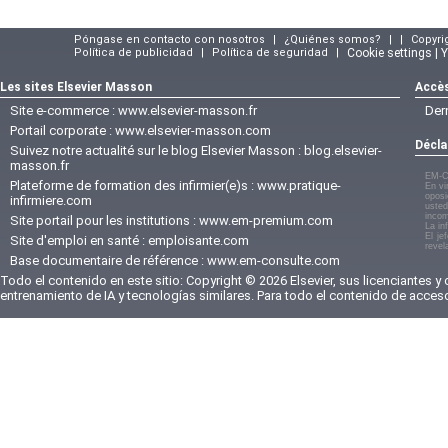
Póngase en contacto con nosotros
|
¿Quiénes somos?
|
|
Copyri
Política de publicidad
|
Política de seguridad
|
Cookie settings | 
Les sites Elsevier Masson
Accès
Site e-commerce :
www.elsevier-masson.fr
Der
Portail corporate :
www.elsevier-masson.com
Décla
Suivez notre actualité sur le blog Elsevier Masson :
blog.elsevier-
masson.fr
EM-C
Plateforme de formation des infirmier(e)s :
www.pratique-
En vi
oposi
infirmiere.com
usted
incom
Site portail pour les institutions :
www.em-premium.com
La in
El je
Site d'emploi en santé :
emploisante.com
revel
Base documentaire de référence :
www.em-consulte.com
Todo el contenido en este sitio: Copyright © 2026 Elsevier, sus licenciantes y
entrenamiento de IA y tecnologías similares. Para todo el contenido de acces