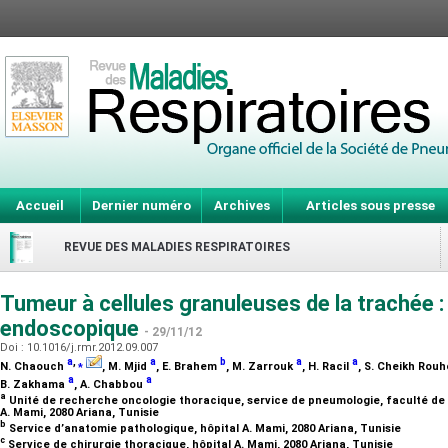
Accueil
Dernier numéro
Archives
Articles sous presse
REVUE DES MALADIES RESPIRATOIRES
Tumeur à cellules granuleuses de la trachée :
endoscopique
- 29/11/12
Doi : 10.1016/j.rmr.2012.09.007
a
,
⁎
a
b
a
a
N. Chaouch
, M. Mjid
, E. Brahem
, M. Zarrouk
, H. Racil
, S. Cheikh Rou
a
a
B. Zakhama
, A. Chabbou
a
Unité de recherche oncologie thoracique, service de pneumologie, faculté de mé
A. Mami, 2080 Ariana, Tunisie
b
Service d’anatomie pathologique, hôpital A. Mami, 2080 Ariana, Tunisie
c
Service de chirurgie thoracique, hôpital A. Mami, 2080 Ariana, Tunisie