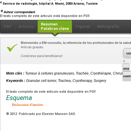
d
Service de radiologie, hôpital A. Mami, 2080 Ariana, Tunisie
Auteur correspondant.
El texto completo de este artículo está disponible en PDF.
Resumen
PDF
Artículo
Figuras
Bibliografía
Palabras clave
Bienvenido a EM-consulte, la referencia de los profesionales de la salud
Artículo gratuito.
co
Conéctese para beneficiarse!
una
Mots clés :
Tumeur à cellules granuleuses, Trachée, Cryothérapie, Chirurgie
cuen
Keywords :
Granular cell tumor, Trachea, Cryotherapy, Surgery
El texto completo de este artículo está disponible en PDF.
Esquema
Déclaration d’intérêts
© 2012 Publicado por Elsevier Masson SAS.