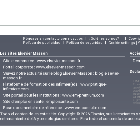
Póngase en contacto con nosotros
|
¿Quiénes somos?
|
|
Copyri
Política de publicidad
|
Política de seguridad
|
Cookie settings | 
Les sites Elsevier Masson
Accès
Site e-commerce :
www.elsevier-masson.fr
Der
Portail corporate :
www.elsevier-masson.com
Décla
Suivez notre actualité sur le blog Elsevier Masson :
blog.elsevier-
masson.fr
EM-C
Plateforme de formation des infirmier(e)s :
www.pratique-
En vi
oposi
infirmiere.com
usted
incom
Site portail pour les institutions :
www.em-premium.com
La in
El je
Site d'emploi en santé :
emploisante.com
revel
Base documentaire de référence :
www.em-consulte.com
Todo el contenido en este sitio: Copyright © 2026 Elsevier, sus licenciantes y
entrenamiento de IA y tecnologías similares. Para todo el contenido de acces