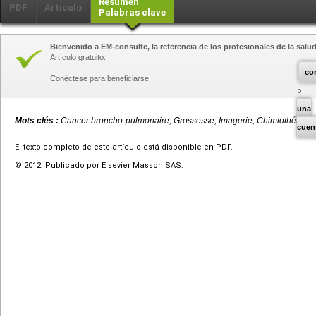
Resumen
PDF
Artículo
Palabras clave
Bienvenido a EM-consulte, la referencia de los profesionales de la salud
Artículo gratuito.
co
Conéctese para beneficiarse!
una
Mots clés :
Cancer broncho-pulmonaire, Grossesse, Imagerie, Chimiothérapie, 
cuen
El texto completo de este artículo está disponible en PDF.
© 2012 Publicado por Elsevier Masson SAS.