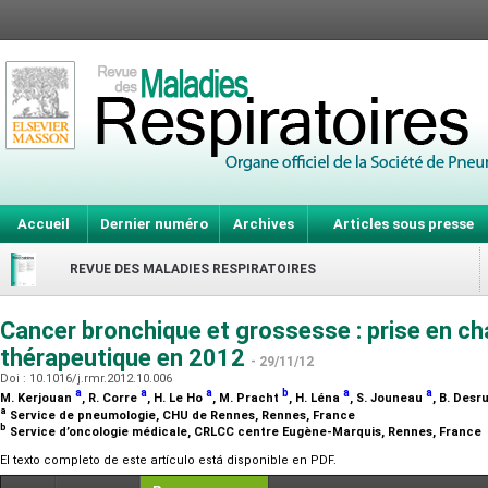
Accueil
Dernier numéro
Archives
Articles sous presse
REVUE DES MALADIES RESPIRATOIRES
Cancer bronchique et grossesse : prise en ch
thérapeutique en 2012
- 29/11/12
Doi : 10.1016/j.rmr.2012.10.006
a
a
a
b
a
a
M. Kerjouan
, R. Corre
, H. Le Ho
, M. Pracht
, H. Léna
, S. Jouneau
, B. Desr
a
Service de pneumologie, CHU de Rennes, Rennes, France
b
Service d’oncologie médicale, CRLCC centre Eugène-Marquis, Rennes, France
El texto completo de este artículo está disponible en PDF.