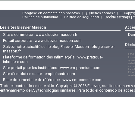
Póngase en contacto con nosotros
|
¿Quiénes somos?
|
|
Copyri
Política de publicidad
|
Política de seguridad
|
Cookie settings | 
Les sites Elsevier Masson
Accès
Site e-commerce :
www.elsevier-masson.fr
Der
Portail corporate :
www.elsevier-masson.com
Décla
Suivez notre actualité sur le blog Elsevier Masson :
blog.elsevier-
masson.fr
EM-C
Plateforme de formation des infirmier(e)s :
www.pratique-
En vi
oposi
infirmiere.com
usted
incom
Site portail pour les institutions :
www.em-premium.com
La in
El je
Site d'emploi en santé :
emploisante.com
revel
Base documentaire de référence :
www.em-consulte.com
Todo el contenido en este sitio: Copyright © 2026 Elsevier, sus licenciantes y
entrenamiento de IA y tecnologías similares. Para todo el contenido de acces