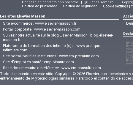
Póngase en contacto con nosotros
|
¿Quiénes somos?
|
|
Copyri
Política de publicidad
|
Política de seguridad
|
Cookie settings | 
Les sites Elsevier Masson
Accès
Site e-commerce :
www.elsevier-masson.fr
Der
Portail corporate :
www.elsevier-masson.com
Décla
Suivez notre actualité sur le blog Elsevier Masson :
blog.elsevier-
masson.fr
EM-C
Plateforme de formation des infirmier(e)s :
www.pratique-
En vi
oposi
infirmiere.com
usted
incom
Site portail pour les institutions :
www.em-premium.com
La in
El je
Site d'emploi en santé :
emploisante.com
revel
Base documentaire de référence :
www.em-consulte.com
Todo el contenido en este sitio: Copyright © 2026 Elsevier, sus licenciantes y
entrenamiento de IA y tecnologías similares. Para todo el contenido de acces