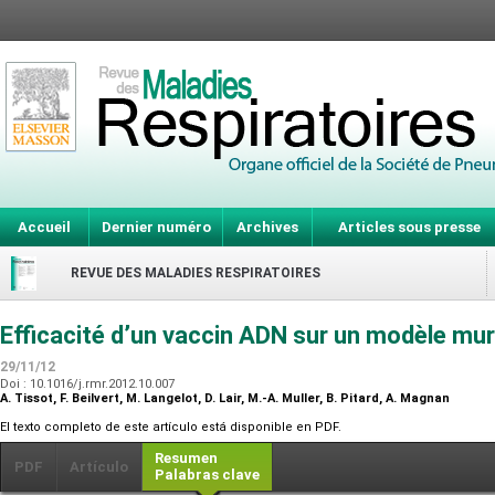
Accueil
Dernier numéro
Archives
Articles sous presse
REVUE DES MALADIES RESPIRATOIRES
Efficacité d’un vaccin ADN sur un modèle mur
29/11/12
Doi : 10.1016/j.rmr.2012.10.007
A. Tissot, F. Beilvert, M. Langelot, D. Lair, M.-A. Muller, B. Pitard, A. Magnan
El texto completo de este artículo está disponible en PDF.
Resumen
PDF
Artículo
Palabras clave