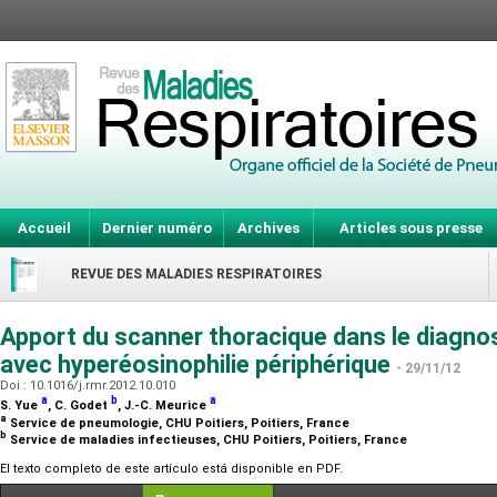
Accueil
Dernier numéro
Archives
Articles sous presse
REVUE DES MALADIES RESPIRATOIRES
Apport du scanner thoracique dans le diagn
avec hyperéosinophilie périphérique
- 29/11/12
Doi : 10.1016/j.rmr.2012.10.010
a
b
a
S. Yue
, C. Godet
, J.-C. Meurice
a
Service de pneumologie, CHU Poitiers, Poitiers, France
b
Service de maladies infectieuses, CHU Poitiers, Poitiers, France
El texto completo de este artículo está disponible en PDF.