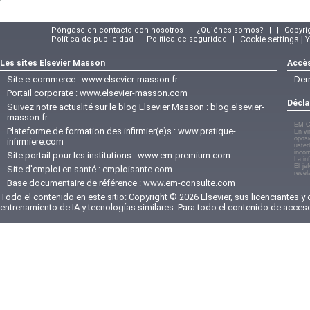
Póngase en contacto con nosotros
|
¿Quiénes somos?
|
|
Copyri
Política de publicidad
|
Política de seguridad
|
Cookie settings | 
Les sites Elsevier Masson
Accès
Site e-commerce :
www.elsevier-masson.fr
Der
Portail corporate :
www.elsevier-masson.com
Décla
Suivez notre actualité sur le blog Elsevier Masson :
blog.elsevier-
masson.fr
EM-C
Plateforme de formation des infirmier(e)s :
www.pratique-
En vi
oposi
infirmiere.com
usted
incom
Site portail pour les institutions :
www.em-premium.com
La in
El je
Site d'emploi en santé :
emploisante.com
revel
Base documentaire de référence :
www.em-consulte.com
Todo el contenido en este sitio: Copyright © 2026 Elsevier, sus licenciantes y
entrenamiento de IA y tecnologías similares. Para todo el contenido de acces