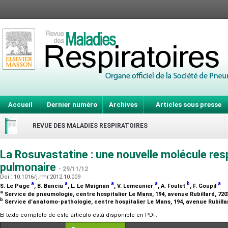
Accueil
Dernier numéro
Archives
Articles sous presse
REVUE DES MALADIES RESPIRATOIRES
La Rosuvastatine : une nouvelle molécule res
pulmonaire
- 29/11/12
Doi : 10.1016/j.rmr.2012.10.009
a
a
a
a
b
a
S. Le Page
, B. Banciu
, L. Le Maignan
, V. Lemeunier
, A. Foulet
, F. Goupil
a
Service de pneumologie, centre hospitalier Le Mans, 194, avenue Rubillard, 72
b
Service d’anatomo-pathologie, centre hospitalier Le Mans, 194, avenue Rubilla
El texto completo de este artículo está disponible en PDF.