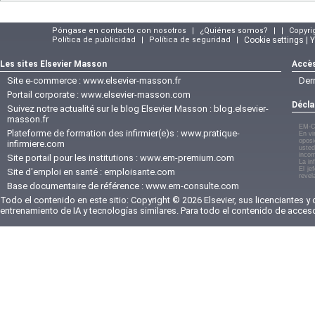
Póngase en contacto con nosotros
|
¿Quiénes somos?
|
|
Copyri
Política de publicidad
|
Política de seguridad
|
Cookie settings | 
Les sites Elsevier Masson
Accès
Site e-commerce :
www.elsevier-masson.fr
Der
Portail corporate :
www.elsevier-masson.com
Décla
Suivez notre actualité sur le blog Elsevier Masson :
blog.elsevier-
masson.fr
EM-C
Plateforme de formation des infirmier(e)s :
www.pratique-
En vi
oposi
infirmiere.com
usted
incom
Site portail pour les institutions :
www.em-premium.com
La in
El je
Site d'emploi en santé :
emploisante.com
revel
Base documentaire de référence :
www.em-consulte.com
Todo el contenido en este sitio: Copyright © 2026 Elsevier, sus licenciantes y
entrenamiento de IA y tecnologías similares. Para todo el contenido de acces