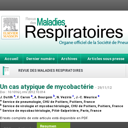
Accueil
Dernier numéro
Archives
Articles sous presse
REVUE DES MALADIES RESPIRATOIRES
Un cas atypique de mycobactérie
- 29/11/12
Doi : 10.1016/j.rmr.2012.10.014
a
a
b
c
a
J. Dutilh
, F. Caron
, A. Bourgoin
, N. Veziris
, J.-C. Meurice
a
Service de pneumologie, CHU de Poitiers, Poitiers, France
b
Service de virologie et mycobactériologie, CHU de Poitiers, Poitiers, France
c
Service de mycobactériologie, Pitié-Salpetrière, Paris, France
El texto completo de este artículo está disponible en PDF.
Resumen