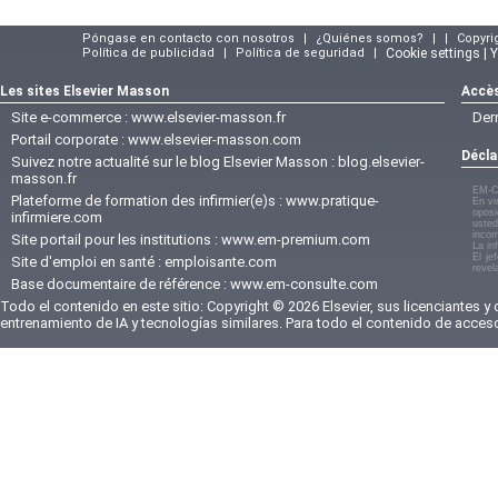
Póngase en contacto con nosotros
|
¿Quiénes somos?
|
|
Copyri
Política de publicidad
|
Política de seguridad
|
Cookie settings | 
Les sites Elsevier Masson
Accès
Site e-commerce :
www.elsevier-masson.fr
Der
Portail corporate :
www.elsevier-masson.com
Décla
Suivez notre actualité sur le blog Elsevier Masson :
blog.elsevier-
masson.fr
EM-C
Plateforme de formation des infirmier(e)s :
www.pratique-
En vi
oposi
infirmiere.com
usted
incom
Site portail pour les institutions :
www.em-premium.com
La in
El je
Site d'emploi en santé :
emploisante.com
revel
Base documentaire de référence :
www.em-consulte.com
Todo el contenido en este sitio: Copyright © 2026 Elsevier, sus licenciantes y
entrenamiento de IA y tecnologías similares. Para todo el contenido de acces