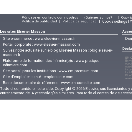
Póngase en contacto con nosotros
|
¿Quiénes somos?
|
|
Copyri
Política de publicidad
|
Política de seguridad
|
Cookie settings | 
Les sites Elsevier Masson
Accès
Site e-commerce :
www.elsevier-masson.fr
Der
Portail corporate :
www.elsevier-masson.com
Décla
Suivez notre actualité sur le blog Elsevier Masson :
blog.elsevier-
masson.fr
EM-C
Plateforme de formation des infirmier(e)s :
www.pratique-
En vi
oposi
infirmiere.com
usted
incom
Site portail pour les institutions :
www.em-premium.com
La in
El je
Site d'emploi en santé :
emploisante.com
revel
Base documentaire de référence :
www.em-consulte.com
Todo el contenido en este sitio: Copyright © 2026 Elsevier, sus licenciantes y
entrenamiento de IA y tecnologías similares. Para todo el contenido de acces