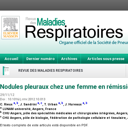
Accueil
Dernier numéro
Archives
Articles sous presse
REVUE DES MALADIES RESPIRATOIRES
Nodules pleuraux chez une femme en rémissi
29/11/12
Doi : 10.1016/j.rmr.2012.10.013
a
,
b
a
,
c
a
,
b
a
,
b
C. Rieux
, J. Sandrini
, T. Urban
, J. Hureaux
a
LUNAM université, Angers, France
b
CHU Angers, pôle des spécialités médicales et chirurgicales intégrées, Anger
c
CHU Angers, pôle de biologie, fédération de pathologie cellulaire et tissulaire
El texto completo de este artículo está disponible en PDF.