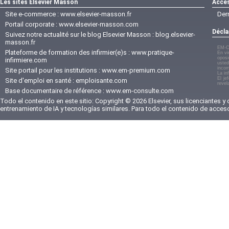
Les sites Elsevier Masson
Accès
Site e-commerce :
www.elsevier-masson.fr
Der
Portail corporate :
www.elsevier-masson.com
Décla
Suivez notre actualité sur le blog Elsevier Masson :
blog.elsevier-
masson.fr
EM-C
Plateforme de formation des infirmier(e)s :
www.pratique-
En vi
oposi
infirmiere.com
usted
incom
Site portail pour les institutions :
www.em-premium.com
La in
El je
Site d'emploi en santé :
emploisante.com
revel
Base documentaire de référence :
www.em-consulte.com
Todo el contenido en este sitio: Copyright © 2026 Elsevier, sus licenciantes y
entrenamiento de IA y tecnologías similares. Para todo el contenido de acces