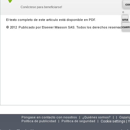
co
Conéctese para beneficiarse!
una
El texto completo de este artículo está disponible en PDF.
cuen
© 2012 Publicado por Elsevier Masson SAS. Todos los derechos reservados.
Póngase en contacto con nosotros
|
¿Quiénes somos?
|
|
Copyri
Política de publicidad
|
Política de seguridad
|
Cookie settings | 