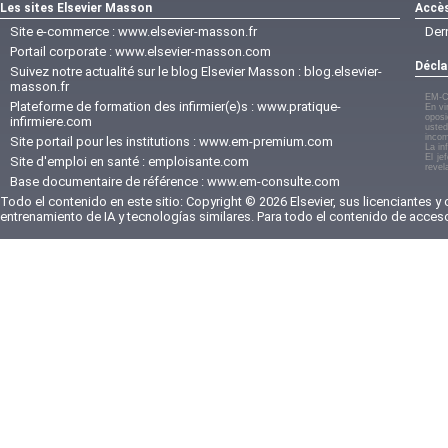
Les sites Elsevier Masson
Accès
Site e-commerce :
www.elsevier-masson.fr
Der
Portail corporate :
www.elsevier-masson.com
Décla
Suivez notre actualité sur le blog Elsevier Masson :
blog.elsevier-
masson.fr
EM-C
Plateforme de formation des infirmier(e)s :
www.pratique-
En vi
oposi
infirmiere.com
usted
incom
Site portail pour les institutions :
www.em-premium.com
La in
El je
Site d'emploi en santé :
emploisante.com
revel
Base documentaire de référence :
www.em-consulte.com
Todo el contenido en este sitio: Copyright © 2026 Elsevier, sus licenciantes y
entrenamiento de IA y tecnologías similares. Para todo el contenido de acces