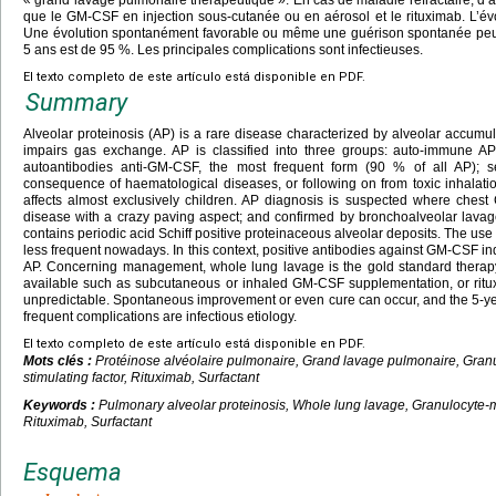
« grand lavage pulmonaire thérapeutique ». En cas de maladie réfractaire, d’au
que le GM-CSF en injection sous-cutanée ou en aérosol et le rituximab. L’évo
Une évolution spontanément favorable ou même une guérison spontanée peuven
5
ans est de 95 %. Les principales complications sont infectieuses.
El texto completo de este artículo está disponible en PDF.
Summary
Alveolar proteinosis (AP) is a rare disease characterized by alveolar accumu
impairs gas exchange. AP is classified into three groups: auto-immune A
autoantibodies anti-GM-CSF, the most frequent form (90 % of all AP); 
consequence of haematological diseases, or following on from toxic inhalatio
affects almost exclusively children. AP diagnosis is suspected where chest 
disease with a crazy paving aspect; and confirmed by bronchoalveolar lava
contains periodic acid Schiff positive proteinaceous alveolar deposits. The use 
less frequent nowadays. In this context, positive antibodies against GM-CSF in
AP. Concerning management, whole lung lavage is the gold standard therapy.
available such as subcutaneous or inhaled GM-CSF supplementation, or rituxi
unpredictable. Spontaneous improvement or even cure can occur, and the 5-yea
frequent complications are infectious etiology.
El texto completo de este artículo está disponible en PDF.
Mots clés :
Protéinose alvéolaire pulmonaire, Grand lavage pulmonaire,
Gran
stimulating factor
, Rituximab, Surfactant
Keywords :
Pulmonary alveolar proteinosis, Whole lung lavage, Granulocyte-m
Rituximab, Surfactant
Esquema