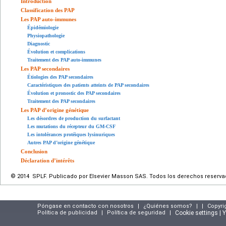
Introduction
Classification des PAP
Les PAP auto-immunes
Épidémiologie
Physiopathologie
Diagnostic
Évolution et complications
Traitement des PAP auto-immunes
Les PAP secondaires
Étiologies des PAP secondaires
Caractéristiques des patients atteints de PAP secondaires
Évolution et pronostic des PAP secondaires
Traitement des PAP secondaires
Les PAP d’origine génétique
Les désordres de production du surfactant
Les mutations du récepteur du GM-CSF
Les intolérances protéiques lysinuriques
Autres PAP d’origine génétique
Conclusion
Déclaration d’intérêts
© 2014 SPLF. Publicado por Elsevier Masson SAS. Todos los derechos reserva
Póngase en contacto con nosotros
|
¿Quiénes somos?
|
|
Copyri
Política de publicidad
|
Política de seguridad
|
Cookie settings | 