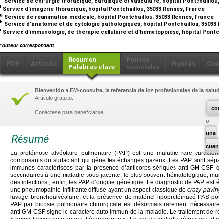
Service de chirurgie thoracique, cardiaque et vasculaire, hôpital Pontchaillo
f
Service d’imagerie thoracique, hôpital Pontchaillou, 35033 Rennes, France
g
Service de réanimation médicale, hôpital Pontchaillou, 35033 Rennes, France
h
Service d’anatomie et de cytologie pathologiques, hôpital Pontchaillou, 35033
i
Service d’immunologie, de thérapie cellulaire et d’hématopoïèse, hôpital Pontc
⁎
Auteur correspondant.
Resumen
Puntos
PDF
Artículo
Figuras
Cua
Palabras clave
esenciales
Bienvenido a EM-consulte, la referencia de los profesionales de la salud
Artículo gratuito.
co
Conéctese para beneficiarse!
una
Résumé
cuen
La protéinose alvéolaire pulmonaire (PAP) est une maladie rare caractéri
composants du surfactant qui gêne les échanges gazeux. Les PAP sont sépar
immunes caractérisées par la présence d’anticorps sériques anti-GM-CSF qu
secondaires à une maladie sous-jacente, le plus souvent hématologique, mais
des infections ; enfin, les PAP d’origine génétique. Le diagnostic de PAP est
une pneumopathie infiltrante diffuse ayant un aspect classique de
crazy pavin
lavage bronchoalvéolaire, et la présence de matériel lipoprotéinacé PAS pos
PAP par biopsie pulmonaire chirurgicale est désormais rarement nécessaire.
anti-GM-CSF signe le caractère auto-immun de la maladie. Le traitement de 