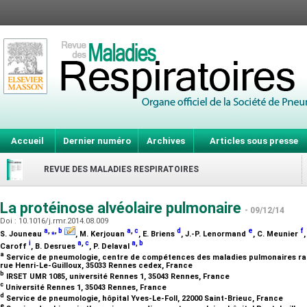
Accueil
Dernier numéro
Archives
Articles sous presse
REVUE DES MALADIES RESPIRATOIRES
La protéinose alvéolaire pulmonaire
- 09/12/14
Doi : 10.1016/j.rmr.2014.08.009
a
,
⁎
,
b
a
,
c
d
e
f
S. Jouneau
, M. Kerjouan
, E. Briens
, J.-P. Lenormand
, C. Meunier
i
a
,
c
a
,
b
Caroff
, B. Desrues
, P. Delaval
a
Service de pneumologie, centre de compétences des maladies pulmonaires rare
rue Henri-Le-Guilloux, 35033 Rennes cedex, France
b
IRSET UMR 1085, université Rennes 1, 35043 Rennes, France
c
Université Rennes 1, 35043 Rennes, France
d
Service de pneumologie, hôpital Yves-Le-Foll, 22000 Saint-Brieuc, France
e