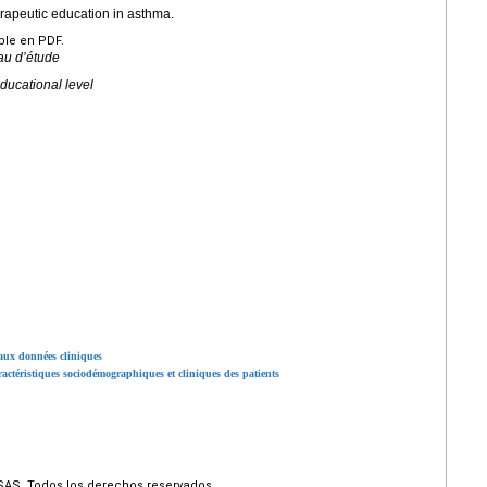
herapeutic education in asthma.
ible en PDF.
au d’étude
ducational level
aux données cliniques
ractéristiques sociodémographiques et cliniques des patients
SAS. Todos los derechos reservados.