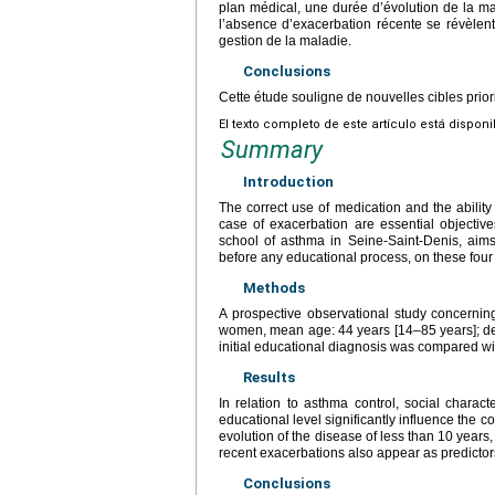
plan médical, une durée d’évolution de la ma
l’absence d’exacerbation récente se révèlen
gestion de la maladie.
Conclusions
Cette étude souligne de nouvelles cibles prior
El texto completo de este artículo está dispon
Summary
Introduction
The correct use of medication and the ability 
case of exacerbation are essential objectiv
school of asthma in Seine-Saint-Denis, aims
before any educational process, on these four s
Methods
A prospective observational study concern
women, mean age: 44 years [14–85 years]; dep
initial educational diagnosis was compared wit
Results
In relation to asthma control, social charac
educational level significantly influence the co
evolution of the disease of less than 10 years
recent exacerbations also appear as predictor
Conclusions