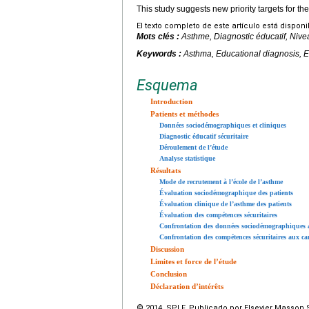
This study suggests new priority targets for t
El texto completo de este artículo está dispon
Mots clés :
Asthme, Diagnostic éducatif, Nive
Keywords :
Asthma, Educational diagnosis, E
Esquema
Introduction
Patients et méthodes
Données sociodémographiques et cliniques
Diagnostic éducatif sécuritaire
Déroulement de l’étude
Analyse statistique
Résultats
Mode de recrutement à l’école de l’asthme
Évaluation sociodémographique des patients
Évaluation clinique de l’asthme des patients
Évaluation des compétences sécuritaires
Confrontation des données sociodémographiques 
Confrontation des compétences sécuritaires aux ca
Discussion
Limites et force de l’étude
Conclusion
Déclaration d’intérêts
© 2014 SPLF. Publicado por Elsevier Masson 