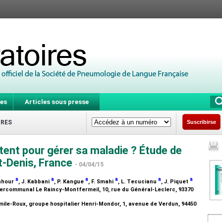
es
Articles sous presse
IRES
Suscribirse
tent pour gérer sa maladie ? Étude de
t-Denis, France
- 04/04/15
a
a
a
a
a
a
onhour
, J. Kabbani
, P. Kangue
, F. Smahi
, L. Tecucianu
, J. Piquet
tercommunal Le Raincy-Montfermeil, 10, rue du Général-Leclerc, 93370
mile-Roux, groupe hospitalier Henri-Mondor, 1, avenue de Verdun, 94450