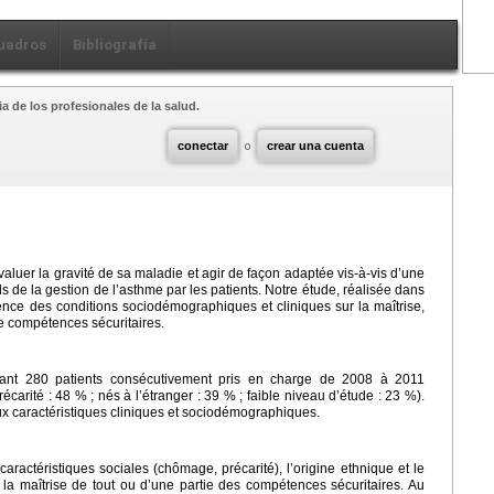
uadros
Bibliografía
a de los profesionales de la salud.
conectar
o
crear una cuenta
aluer la gravité de sa maladie et agir de façon adaptée vis-à-vis d’une
ls de la gestion de l’asthme par les patients. Notre étude, réalisée dans
uence des conditions sociodémographiques et cliniques sur la maîtrise,
e compétences sécuritaires.
rnant 280 patients consécutivement pris en charge de 2008 à 2011
précarité : 48 % ; nés à l’étranger : 39 % ; faible niveau d’étude : 23 %).
 aux caractéristiques cliniques et sociodémographiques.
 caractéristiques sociales (chômage, précarité), l’origine ethnique et le
t la maîtrise de tout ou d’une partie des compétences sécuritaires. Au