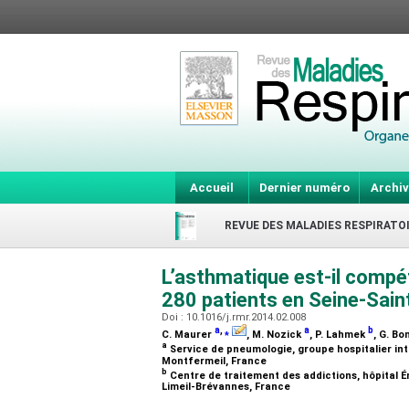
Accueil
Dernier numéro
Archiv
REVUE DES MALADIES RESPIRATO
L’asthmatique est-il compé
280 patients en Seine-Sain
Doi : 10.1016/j.rmr.2014.02.008
a
,
⁎
a
b
C. Maurer
, M. Nozick
, P. Lahmek
, G. B
a
Service de pneumologie, groupe hospitalier in
Montfermeil, France
b
Centre de traitement des addictions, hôpital É
Limeil-Brévannes, France