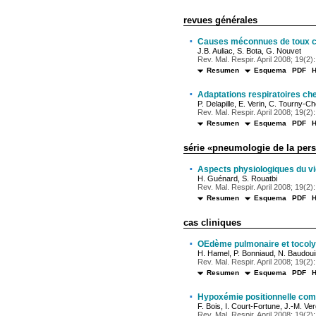
revues générales
·
Causes méconnues de toux c
J.B. Auliac, S. Bota, G. Nouvet
Rev. Mal. Respir. April 2008; 19(2):
Resumen
Esquema
PDF
·
Adaptations respiratoires ch
P. Delapille, E. Verin, C. Tourny-Cho
Rev. Mal. Respir. April 2008; 19(2):
Resumen
Esquema
PDF
série «pneumologie de la per
·
Aspects physiologiques du vie
H. Guénard, S. Rouatbi
Rev. Mal. Respir. April 2008; 19(2):
Resumen
Esquema
PDF
cas cliniques
·
OEdème pulmonaire et tocoly
H. Hamel, P. Bonniaud, N. Baudoui
Rev. Mal. Respir. April 2008; 19(2):
Resumen
Esquema
PDF
·
Hypoxémie positionnelle comp
F. Bois, I. Court-Fortune, J.-M. Ve
Rev. Mal. Respir. April 2008; 19(2):