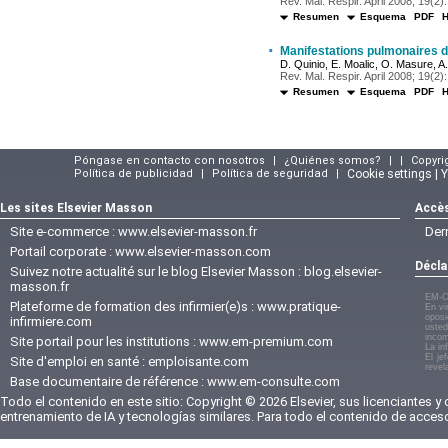
Rev. Mal. Respir. April 2008; 19(2):
Resumen
Esquema
PDF
·
Manifestations pulmonaires de
D. Quinio, E. Moalic, O. Masure, A.
Rev. Mal. Respir. April 2008; 19(2):
Resumen
Esquema
PDF
Póngase en contacto con nosotros
|
¿Quiénes somos?
|
|
Copyri
Política de publicidad
|
Política de seguridad
|
Cookie settings | 
Les sites Elsevier Masson
Accès
Site e-commerce :
www.elsevier-masson.fr
Der
Portail corporate :
www.elsevier-masson.com
Décla
Suivez notre actualité sur le blog Elsevier Masson :
blog.elsevier-
masson.fr
EM-C
Plateforme de formation des infirmier(e)s :
www.pratique-
En vi
oposi
infirmiere.com
usted
incom
Site portail pour les institutions :
www.em-premium.com
La in
El je
Site d'emploi en santé :
emploisante.com
revel
Base documentaire de référence :
www.em-consulte.com
Todo el contenido en este sitio: Copyright © 2026 Elsevier, sus licenciantes y
entrenamiento de IA y tecnologías similares. Para todo el contenido de acces