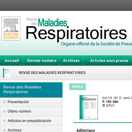
Accueil
Dernier numéro
Archives
Articles sous presse
REVUE DES MALADIES RESPIRATOIRES
Revue des Maladies
ÍNDICE
Respiratoires
Vol 19 - N° 2 - avril
Presentación
P. 135-266
© SPLF
Último número
Artículos en prepublicación
Archivos
éditoriaux