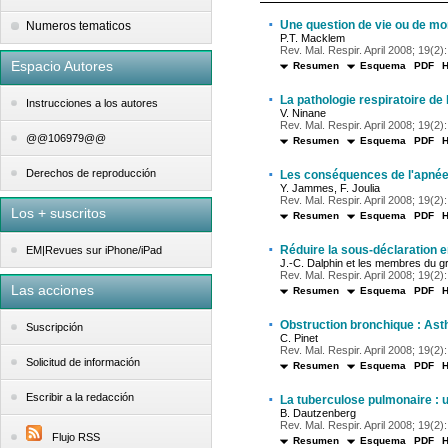
·
Une question de vie ou de mo
Numeros tematicos
P.T. Macklem
Rev. Mal. Respir. April 2008; 19(2):
Espacio Autores
Resumen
Esquema
PDF
·
La pathologie respiratoire de
Instrucciones a los autores
V. Ninane
Rev. Mal. Respir. April 2008; 19(2):
@@106979@@
Resumen
Esquema
PDF
·
Derechos de reproducción
Les conséquences de l'apnée 
Y. Jammes, F. Joulia
Rev. Mal. Respir. April 2008; 19(2):
Los + suscritos
Resumen
Esquema
PDF
·
Réduire la sous-déclaration 
EM|Revues sur iPhone/iPad
J.-C. Dalphin et les membres du gr
Rev. Mal. Respir. April 2008; 19(2):
Las acciones
Resumen
Esquema
PDF
·
Obstruction bronchique : A
Suscripción
C. Pinet
Rev. Mal. Respir. April 2008; 19(2):
Solicitud de información
Resumen
Esquema
PDF
·
Escribir a la redacción
La tuberculose pulmonaire : 
B. Dautzenberg
Rev. Mal. Respir. April 2008; 19(2):
Flujo RSS
Resumen
Esquema
PDF