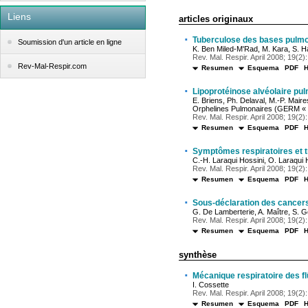
Liens
articles originaux
·
Tuberculose des bases pulm
Soumission d'un article en ligne
K. Ben Miled-M'Rad, M. Kara, S. Ha
Rev. Mal. Respir. April 2008; 19(2):
Rev-Mal-Respir.com
Resumen
Esquema
PDF
·
Lipoprotéinose alvéolaire pu
E. Briens, Ph. Delaval, M.-P. Mair
Orphelines Pulmonaires (GERM « 
Rev. Mal. Respir. April 2008; 19(2):
Resumen
Esquema
PDF
·
Symptômes respiratoires et tr
C.-H. Laraqui Hossini, O. Laraqui H
Rev. Mal. Respir. April 2008; 19(2):
Resumen
Esquema
PDF
·
Sous-déclaration des cancer
G. De Lamberterie, A. Maître, S. Go
Rev. Mal. Respir. April 2008; 19(2):
Resumen
Esquema
PDF
synthèse
·
Mécanique respiratoire des fl
I. Cossette
Rev. Mal. Respir. April 2008; 19(2):
Resumen
Esquema
PDF