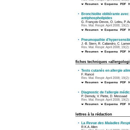
Resumen
Esquema
PDF
·
Bronchiolite oblitérante av
antiphospholipides
G. François-Devos, O. Leleu, P. A
Rev. Mal. Respir. April 2008; 19(2):
Resumen
Esquema
PDF
·
Pneumopathie d'hypersensibil
J.-B. Stern, R. Caliandro, C. Lame
Rev. Mal. Respir. April 2008; 19(2):
Resumen
Esquema
PDF
fiches techniques «allergolog
·
Tests cutanés en allergie alim
F. Rancé
Rev. Mal. Respir. April 2008; 19(2):
Resumen
Esquema
PDF
·
Diagnostic de l'allergie médi
P. Demoly, V. Piette, D. Messaad
Rev. Mal. Respir. April 2008; 19(2):
Resumen
Esquema
PDF
lettres à la rédaction
·
La
Revue des Maladies Respi
R.K.A. Allen