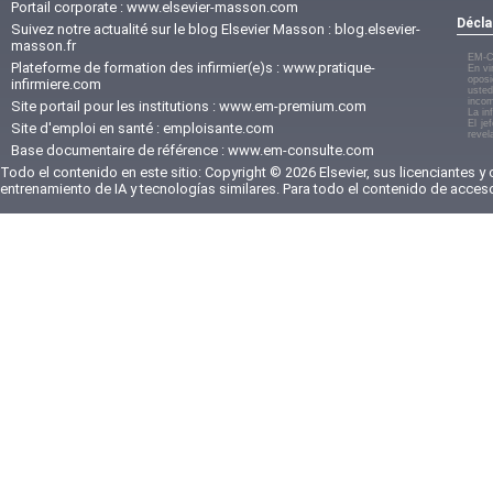
Portail corporate :
www.elsevier-masson.com
Décla
Suivez notre actualité sur le blog Elsevier Masson :
blog.elsevier-
masson.fr
EM-C
Plateforme de formation des infirmier(e)s :
www.pratique-
En vi
oposi
infirmiere.com
usted
incom
Site portail pour les institutions :
www.em-premium.com
La in
El je
Site d'emploi en santé :
emploisante.com
revel
Base documentaire de référence :
www.em-consulte.com
Todo el contenido en este sitio: Copyright © 2026 Elsevier, sus licenciantes y
entrenamiento de IA y tecnologías similares. Para todo el contenido de acces