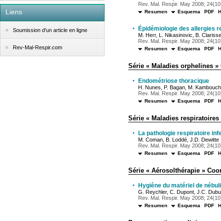
Rev. Mal. Respir. May 2008; 24(10)
Liens
Resumen
Esquema
PDF
·
Épidémiologie des allergies r
Soumission d'un article en ligne
M. Herr, L. Nikasinovic, B. Clariss
Rev. Mal. Respir. May 2008; 24(10)
Rev-Mal-Respir.com
Resumen
Esquema
PDF
Série « Maladies orphelines 
·
Endométriose thoracique
H. Nunes, P. Bagan, M. Kambouchn
Rev. Mal. Respir. May 2008; 24(10)
Resumen
Esquema
PDF
Série « Maladies respiratoires
·
La pathologie respiratoire inf
M. Coman, B. Loddé, J.D. Dewitte
Rev. Mal. Respir. May 2008; 24(10)
Resumen
Esquema
PDF
Série « Aérosolthérapie » Coo
·
Hygiène du matériel de nébulis
G. Reychler, C. Dupont, J.C. Dub
Rev. Mal. Respir. May 2008; 24(10)
Resumen
Esquema
PDF