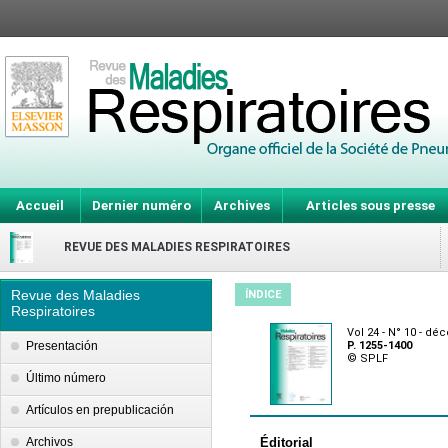
Accueil
Dernier numéro
Archives
Articles sous presse
REVUE DES MALADIES RESPIRATOIRES
Revue des Maladies
ÍNDICE
Respiratoires
Vol 24 - N° 10 - d
Presentación
P. 1255-1400
© SPLF
Último número
Artículos en prepublicación
Archivos
Éditorial