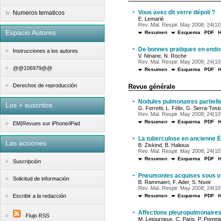
·
Vous avez dit verre dépoli ?
Numeros tematicos
E. Lemarié
Rev. Mal. Respir. May 2008; 24(10)
Espacio Autores
Resumen
Esquema
PDF
·
De bonnes pratiques en endo
Instrucciones a los autores
V. Ninane, N. Roche
Rev. Mal. Respir. May 2008; 24(10)
@@106979@@
Resumen
Esquema
PDF
Derechos de reproducción
Revue générale
·
Nodules pulmonaires partiell
Los + suscritos
G. Ferretti, L. Félix, G. Serra-Tosi
Rev. Mal. Respir. May 2008; 24(10)
Resumen
Esquema
PDF
EM|Revues sur iPhone/iPad
·
La tuberculose en ancienne 
Las acciones
B. Ziskind, B. Halioua
Rev. Mal. Respir. May 2008; 24(10)
Resumen
Esquema
PDF
Suscripción
·
Pneumonies acquises sous ve
Solicitud de información
B. Rammaert, F. Ader, S. Nseir
Rev. Mal. Respir. May 2008; 24(10)
Resumen
Esquema
PDF
Escribir a la redacción
·
Affections pleuropulmonaires
Flujo RSS
M. Letourneux, C. Paris, P. Pommie