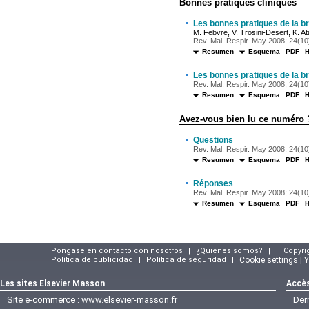
Bonnes pratiques cliniques
·
Les bonnes pratiques de la b
M. Febvre, V. Trosini-Desert, K. 
Rev. Mal. Respir. May 2008; 24(10)
Resumen
Esquema
PDF
·
Les bonnes pratiques de la b
Rev. Mal. Respir. May 2008; 24(10)
Resumen
Esquema
PDF
Avez-vous bien lu ce numéro 
·
Questions
Rev. Mal. Respir. May 2008; 24(10)
Resumen
Esquema
PDF
·
Réponses
Rev. Mal. Respir. May 2008; 24(10)
Resumen
Esquema
PDF
Póngase en contacto con nosotros
|
¿Quiénes somos?
|
|
Copyri
Política de publicidad
|
Política de seguridad
|
Cookie settings | 
Les sites Elsevier Masson
Accès
Site e-commerce :
www.elsevier-masson.fr
Der