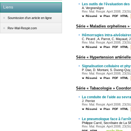
·
Les outils de l'évaluation des
Liens
A. Vergnenègre
Rev. Mal. Respir. April 2008; 23(SU
Résumé
Plan
PDF
HTML
Soumission d'un article en ligne
Série « Maladies orphelines 
Rev-Mal-Respir.com
·
Hémorragies intra-alvéolaires
C. Picard , A. Parrot, C. Mayaud, 
Rev. Mal. Respir. April 2008; 23(SU
Résumé
Plan
PDF
HTML
Série « Hypertension artériel
·
Signalisation cellulaire et ph
P. Dao, D. Montani, S. Duong-Quy,
Rev. Mal. Respir. April 2008; 23(SU
Résumé
Plan
PDF
HTML
Série « Tabacologie » Coordon
·
La conduite de l'aide au sevr
J. Perriot
Rev. Mal. Respir. April 2008; 23(SU
Résumé
Plan
PDF
HTML
·
Le pneumologue face à l'arrê
Philippe Carré, Secrétaire de La
Rev. Mal. Respir. April 2008; 23(SU
accès libre
PDF
HTML