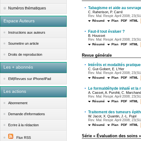
·
Tabagisme et aide au sevrage
Numéros thématiques
C. Raherison, P. Carré
Rev. Mal. Respir. April 2008; 23(SU
Espace Auteurs
Résumé
Plan
PDF
HTML
·
Faut-il tout évaluer ?
Instructions aux auteurs
B. Housset
Rev. Mal. Respir. April 2008; 23(SUP
Soumettre un article
Résumé
Plan
PDF
HTML
Droits de reproduction
Revue générale
·
Intérêts et modalités pratiqu
Les + abonnés
C. Gut-Gobert, E. L'Her
Rev. Mal. Respir. April 2008; 23(SU
Résumé
Plan
PDF
HTML
EM|Revues sur iPhone/iPad
·
Le formaldéhyde inhalé et la
Les actions
A. Casset, A. Purohit, C. Marchand
Rev. Mal. Respir. April 2008; 23(SU
Résumé
Plan
PDF
HTML
Abonnement
·
Traitement des tumeurs épith
Demande d'informations
W. Jacot, X. Quantin, J.-L. Pujol
Rev. Mal. Respir. April 2008; 23(SU
Résumé
Plan
PDF
HTML
Ecrire à la rédaction
Série « Évaluation des soins 
Flux RSS