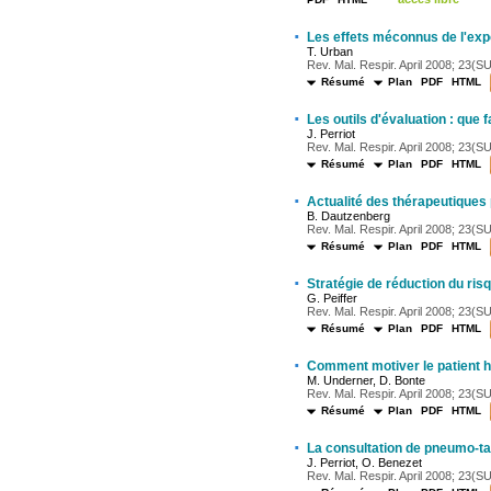
·
Les effets méconnus de l'exp
T. Urban
Rev. Mal. Respir. April 2008; 23(SU
Résumé
Plan
PDF
HTML
·
Les outils d'évaluation : que fa
J. Perriot
Rev. Mal. Respir. April 2008; 23(SU
Résumé
Plan
PDF
HTML
·
Actualité des thérapeutiques
B. Dautzenberg
Rev. Mal. Respir. April 2008; 23(SUP
Résumé
Plan
PDF
HTML
·
Stratégie de réduction du ris
G. Peiffer
Rev. Mal. Respir. April 2008; 23(SU
Résumé
Plan
PDF
HTML
·
Comment motiver le patient h
M. Underner, D. Bonte
Rev. Mal. Respir. April 2008; 23(SU
Résumé
Plan
PDF
HTML
·
La consultation de pneumo-ta
J. Perriot, O. Benezet
Rev. Mal. Respir. April 2008; 23(SU