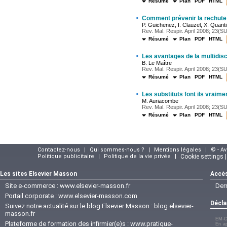
Résumé
Plan
PDF
HTML
·
Comment prévenir la rechute
P. Guichenez, I. Clauzel, X. Quant
Rev. Mal. Respir. April 2008; 23(SU
Résumé
Plan
PDF
HTML
·
Les avantages de la multidisc
B. Le Maître
Rev. Mal. Respir. April 2008; 23(SU
Résumé
Plan
PDF
HTML
·
Les substituts font ils vraime
M. Auriacombe
Rev. Mal. Respir. April 2008; 23(SU
Résumé
Plan
PDF
HTML
Contactez-nous
|
Qui sommes-nous ?
|
Mentions légales
|
© - A
Politique publicitaire
|
Politique de la vie privée
|
Cookie settings 
Les sites Elsevier Masson
Accès
Site e-commerce :
www.elsevier-masson.fr
Der
Portail corporate :
www.elsevier-masson.com
Décla
Suivez notre actualité sur le blog Elsevier Masson :
blog.elsevier-
masson.fr
EM-C
Plateforme de formation des infirmier(e)s :
www.pratique-
En ap