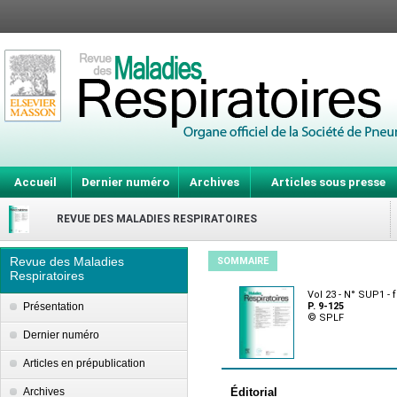
Accueil
Dernier numéro
Archives
Articles sous presse
REVUE DES MALADIES RESPIRATOIRES
Revue des Maladies
SOMMAIRE
Respiratoires
Vol 23 - N° SUP1 - 
Présentation
P. 9-125
© SPLF
Dernier numéro
Articles en prépublication
Archives
Éditorial