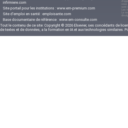
d'opp
infirmiere.com
vous 
sont 
Site portail pour les institutions :
www.em-premium.com
Les i
Le re
Site d'emploi en santé :
emploisante.com
divul
Base documentaire de référence :
www.em-consulte.com
Tout le contenu de ce site: Copyright © 2026 Elsevier, ses concédants de licenc
de textes et de données, a la formation en IA et aux technologies similaires. 