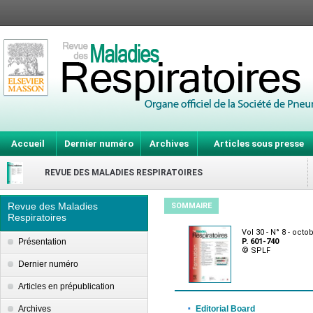
Accueil
Dernier numéro
Archives
Articles sous presse
REVUE DES MALADIES RESPIRATOIRES
Revue des Maladies
SOMMAIRE
Respiratoires
Vol 30 - N° 8 - octo
Présentation
P. 601-740
© SPLF
Dernier numéro
Articles en prépublication
·
Archives
Editorial Board