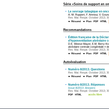
Série «Soins de support en o
·
Le sevrage tabagique en onco
A.-M. Ruppert, F. Amrioui, V. Gouna
Rev. Mal. Respir. October 2013; 30
Résumé
Plan
PDF
HTML
Recommandations
·
Édition française de la Déclar
d’hypoventilation alvéolaire 
D.E. Weese-Mayer, E.M. Berry-Kra
alvéolaire centrale congénitale » 
Rev. Mal. Respir. October 2013; 30
Résumé
Plan
PDF
HTML
Autoévaluation
·
Numéro 8/2013. Questions
Rev. Mal. Respir. October 2013; 30
Résumé
Plan
PDF
HTML
·
Numéro 8/2013. Réponses
Issue 8/2013. Answers
Rev. Mal. Respir. October 2013; 30
accès libre
PDF
HTML