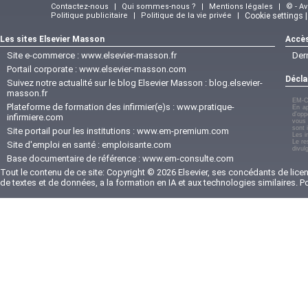
Contactez-nous
|
Qui sommes-nous ?
|
Mentions légales
|
© - A
Politique publicitaire
|
Politique de la vie privée
|
Cookie settings 
Les sites Elsevier Masson
Accès
Site e-commerce :
www.elsevier-masson.fr
Der
Portail corporate :
www.elsevier-masson.com
Décla
Suivez notre actualité sur le blog Elsevier Masson :
blog.elsevier-
masson.fr
EM-C
Plateforme de formation des infirmier(e)s :
www.pratique-
En ap
d'opp
infirmiere.com
vous 
sont 
Site portail pour les institutions :
www.em-premium.com
Les i
Le re
Site d'emploi en santé :
emploisante.com
divul
Base documentaire de référence :
www.em-consulte.com
Tout le contenu de ce site: Copyright © 2026 Elsevier, ses concédants de licenc
de textes et de données, a la formation en IA et aux technologies similaires. 