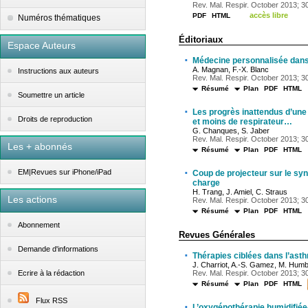
Rev. Mal. Respir. October 2013; 30(
accès libre
PDF
HTML
Numéros thématiques
Éditoriaux
Espace Auteurs
·
Médecine personnalisée dans 
A. Magnan, F.-X. Blanc
Instructions aux auteurs
Rev. Mal. Respir. October 2013; 30
Résumé
Plan
PDF
HTML
Soumettre un article
·
Les progrès inattendus d’une v
Droits de reproduction
et moins de respirateur…
G. Chanques, S. Jaber
Rev. Mal. Respir. October 2013; 30
Les + abonnés
Résumé
Plan
PDF
HTML
·
EM|Revues sur iPhone/iPad
Coup de projecteur sur le syn
charge
H. Trang, J. Amiel, C. Straus
Les actions
Rev. Mal. Respir. October 2013; 30
Résumé
Plan
PDF
HTML
Abonnement
Revues Générales
Demande d'informations
·
Thérapies ciblées dans l’ast
J. Charriot, A.-S. Gamez, M. Humb
Rev. Mal. Respir. October 2013; 30
Ecrire à la rédaction
Résumé
Plan
PDF
HTML
Flux RSS
·
L’oxygénothérapie humidifiée-