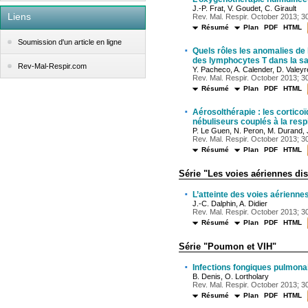
J.-P. Frat, V. Goudet, C. Girault
Liens
Rev. Mal. Respir. October 2013; 30
Résumé
Plan
PDF
HTML
Soumission d'un article en ligne
·
Quels rôles les anomalies de 
des lymphocytes T dans la s
Rev-Mal-Respir.com
Y. Pacheco, A. Calender, D. Valey
Rev. Mal. Respir. October 2013; 30
Résumé
Plan
PDF
HTML
·
Aérosolthérapie : les cortico
nébuliseurs couplés à la resp
P. Le Guen, N. Peron, M. Durand, J
Rev. Mal. Respir. October 2013; 30
Résumé
Plan
PDF
HTML
Série "Les voies aériennes di
·
L’atteinte des voies aérienne
J.-C. Dalphin, A. Didier
Rev. Mal. Respir. October 2013; 30
Résumé
Plan
PDF
HTML
Série "Poumon et VIH"
·
Infections fongiques pulmonai
B. Denis, O. Lortholary
Rev. Mal. Respir. October 2013; 30
Résumé
Plan
PDF
HTML